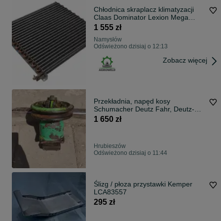
Chłodnica skraplacz klimatyzacji
Claas Dominator Lexion Mega
Medion 077983
1 555 zł
Namysłów
Odświeżono dzisiaj o 12:13
Zobacz więcej
Przekładnia, napęd kosy
Schumacher Deutz Fahr, Deutz-
Fahr 06510596
1 650 zł
Hrubieszów
Odświeżono dzisiaj o 11:44
Ślizg / płoza przystawki Kemper
LCA83557
295 zł