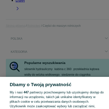
Dalej
Strona główna
Rolnictwo
Części do maszyn rolniczych
POLSKA
KATEGORIA
Popularne wyszukiwania
siłownik hydrauliczny
kabina c 360
przekładnia kątowa
widły do wózka widłowego
siedzenie do ciągnika
maszt do ciągnika
łyżka do tura
widły do palet
Dbamy o Twoją prywatność
Zobacz Więcej
My i nasi
447
partnerzy przechowujemy lub uzyskujemy dostęp do
informacji na urządzeniu, takich jak unikalne identyfikatory w
Maszyny rolnicze mogą ulegać różnym awariom i podlegają naturalnemu proces
Zobacz Więc
plikach cookie w celu przetwarzania danych osobowych.
Użytkownik może zaakceptować wybory lub zarządzać nimi,
Jakie części do maszyn rolniczych znajdziesz w