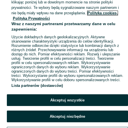
klikając poniżej lub w dowolnym momencie na stronie polityki
Mapa kategorii
Jeśli szukasz sklepu z częściami rolniczymi, jesteś we właściwym miejscu. W
prywatności. Te wybory będą sygnalizowane naszym partnerom i
Mapa miejscowości
nie będą miały wpływu na dane przeglądania.
Polityka cookies,
Przyczepy i wózki
– do przewozu płodów rolnych, nawozów, narzędzi 
Polityka Prywatności
Mapa ministron
Osprzęt do ciągników
– ładowacze, widły i łyżki do prac ziemnych, z
Siewniki
, opryskiwacze i rozrzutniki
Wraz z naszymi partnerami przetwarzamy dane w celu
Popularne wyszukiwania
Pługi i brony
zapewnienia:
Prasy do słomy
Pompy wodne
Użycie dokładnych danych geolokalizacyjnych. Aktywne
Elementy hydrauliki
– pompy i siłowniki
skanowanie charakterystyki urządzenia do celów identyfikacji.
Silniki i układy napędowe
– sprzęgła, skrzynie biegów i wały przegub
Rozumienie odbiorców dzięki statystyce lub kombinacji danych z
Układy elektryczne
– akumulatory, alternatory i agregaty, a także lamp
różnych źródeł. Przechowywanie informacji na urządzeniu lub
Koła i
opony rolnicze
dostęp do nich. Pomiar efektywności reklam. Rozwój i ulepszanie
usług. Tworzenie profili w celu personalizacji treści. Tworzenie
Powyższe akcesoria i podzespoły są kluczowe dla wydajnego i efektywnego 
profili w celu spersonalizowanych reklam. Wykorzystywanie
Części rolnicze nowe i używane
ograniczonych danych do wyboru reklam. Wykorzystywanie
ograniczonych danych do wyboru treści. Pomiar efektywności
treści. Wykorzystanie profili do wyboru spersonalizowanych reklam.
Części do ciągników i inne komponenty maszyn rolniczych możesz kupować na 
Wykorzystywanie profili w celu doboru spersonalizowanych treści.
Nowe części rolnicze gwarantują szereg zalet, które są kluczowe dla utrzym
Lista partnerów (dostawców)
Co więcej, nowe podzespoły są zgodne z aktualnymi specyfikacjami techniczn
Używane części rolnicze są często atrakcyjnym wyborem ze względu na niski
Akceptuj wszystkie
Używane części do traktorów niosą jednak ze sobą ryzyko związane z ich st
Bez względu na to, którą opcję preferujesz, w OLX znajdziesz idealnie dopa
Akceptuj niezbędne
Części do maszyn rolniczych – oryginalne i zamie