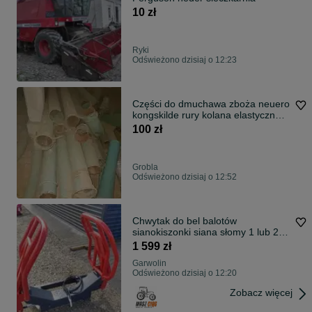
10 zł
Ryki
Odświeżono dzisiaj o 12:23
Części do dmuchawa zboża neuero
kongskilde rury kolana elastyczne
rozgałęznik
100 zł
Grobla
Odświeżono dzisiaj o 12:52
Chwytak do bel balotów
sianokiszonki siana słomy 1 lub 2
siłowniki
1 599 zł
Garwolin
Odświeżono dzisiaj o 12:20
Zobacz więcej