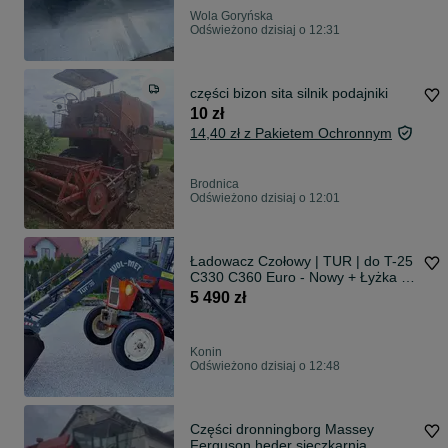
Wola Goryńska
Odświeżono dzisiaj o 12:31
części bizon sita silnik podajniki
10 zł
14,40 zł z Pakietem Ochronnym
Brodnica
Odświeżono dzisiaj o 12:01
Ładowacz Czołowy | TUR | do T-25
C330 C360 Euro - Nowy + Łyżka +
Paleciak | Osprzęt | Dostawa do
5 490 zł
klienta | Transport na terenie Polski
| RATY| MONTAŻ
Konin
Odświeżono dzisiaj o 12:48
Części dronningborg Massey
Ferguson heder sieczkarnia