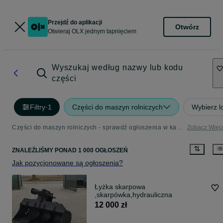
Przejdź do aplikacji
Otwórz
Otwieraj OLX jednym tapnięciem
Wyszukaj według nazwy lub kodu
części
Filtry
·
1
Części do maszyn rolniczych
Wybierz l
Części do maszyn rolniczych - sprawdź ogłoszenia w kategorii Rolnictwo
Zobacz Więc
ZNALEŹLIŚMY
PONAD
1 000 OGŁOSZEŃ
Jak pozycjonowane są ogłoszenia?
Łyżka skarpowa
,skarpówka,hydrauliczna
12 000 zł