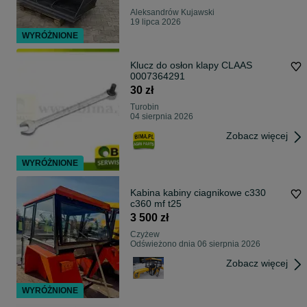
Aleksandrów Kujawski
19 lipca 2026
WYRÓŻNIONE
Klucz do osłon klapy CLAAS
0007364291
30 zł
Turobin
04 sierpnia 2026
Zobacz więcej
WYRÓŻNIONE
Kabina kabiny ciagnikowe c330
c360 mf t25
3 500 zł
Czyżew
Odświeżono dnia 06 sierpnia 2026
Zobacz więcej
WYRÓŻNIONE