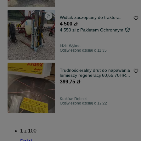
Widlak zaczepiany do traktora.
4 500 zł
4 550 zł z Pakietem Ochronnym
Idźki-Wykno
Odświeżono dzisiaj o 11:35
Trudnościeralny drut do napawania
lemieszy regeneracji 60,65,70HRC
5kg
399,75 zł
Kraków, Dębniki
Odświeżono dzisiaj o 12:22
1
z
100