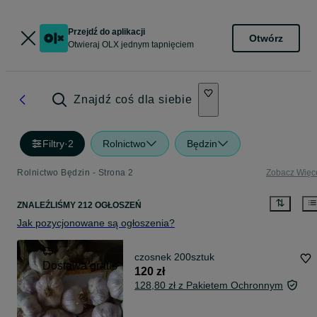
Przejdź do aplikacji
Otwórz
Otwieraj OLX jednym tapnięciem
Znajdź coś dla siebie
Filtry
·
2
Rolnictwo
Będzin
Rolnictwo Będzin - Strona 2
Zobacz Więc
ZNALEŹLIŚMY 212 OGŁOSZEŃ
Jak pozycjonowane są ogłoszenia?
czosnek 200sztuk
Dostawa gratis
120 zł
128,80 zł z Pakietem Ochronnym