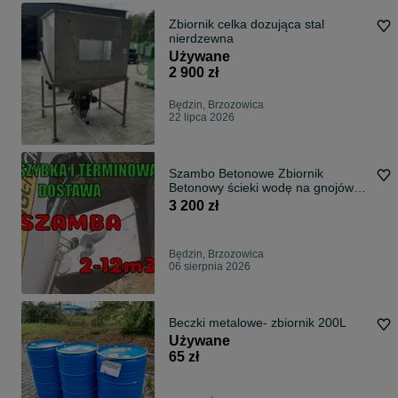
Zbiornik celka dozująca stal
nierdzewna
Używane
2 900 zł
Będzin, Brzozowica
22 lipca 2026
Szambo Betonowe Zbiornik
Betonowy ścieki wodę na gnojówkę
Piwniczki
3 200 zł
Będzin, Brzozowica
06 sierpnia 2026
Beczki metalowe- zbiornik 200L
Używane
65 zł