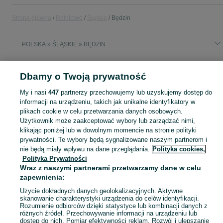
Strona główna
Rolnictwo
Śląskie
Będzin
POLSKA » ŚLĄSKIE » BĘDZIN
ROLNICTWO
Dbamy o Twoją prywatność
My i nasi
447
partnerzy przechowujemy lub uzyskujemy dostęp do
KATEGORIA
informacji na urządzeniu, takich jak unikalne identyfikatory w
plikach cookie w celu przetwarzania danych osobowych.
Użytkownik może zaakceptować wybory lub zarządzać nimi,
Zobacz Więc
Sprzedaż artykułów rolniczych Będzin ▶️ maszyny rolnicze, produkty rolne i inne ✅ Nowe i używane w dobrych cenach ✌ Znajdź oferty na OLX.pl!
klikając poniżej lub w dowolnym momencie na stronie polityki
prywatności. Te wybory będą sygnalizowane naszym partnerom i
nie będą miały wpływu na dane przeglądania.
Polityka cookies,
Mapa kategorii
Polityka Prywatności
Mapa miejscowości
Wraz z naszymi partnerami przetwarzamy dane w celu
Mapa ministron
zapewnienia:
Popularne wyszukiwania
Użycie dokładnych danych geolokalizacyjnych. Aktywne
skanowanie charakterystyki urządzenia do celów identyfikacji.
Rozumienie odbiorców dzięki statystyce lub kombinacji danych z
różnych źródeł. Przechowywanie informacji na urządzeniu lub
dostęp do nich. Pomiar efektywności reklam. Rozwój i ulepszanie