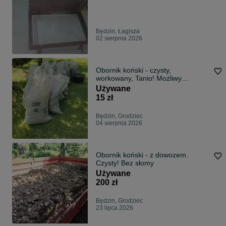
Będzin, Łagisza
02 sierpnia 2026
Obornik koński - czysty,
workowany, Tanio! Możliwy
transport
Używane
15 zł
Będzin, Grodziec
04 sierpnia 2026
Obornik koński - z dowozem.
Czysty! Bez słomy
Używane
200 zł
Będzin, Grodziec
23 lipca 2026