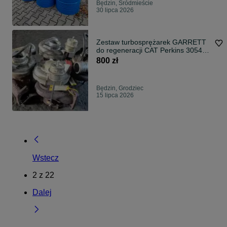
Będzin, Śródmieście
30 lipca 2026
Zestaw turbosprężarek GARRETT
do regeneracji CAT Perkins 3054
1004 C4.4 Terex JCB Manitou
800 zł
Będzin, Grodziec
15 lipca 2026
Wstecz
2
z
22
Dalej