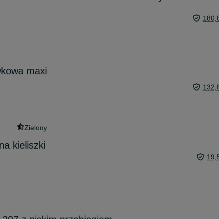
180,
wkowa maxi
132,
Zielony
na kieliszki
19,