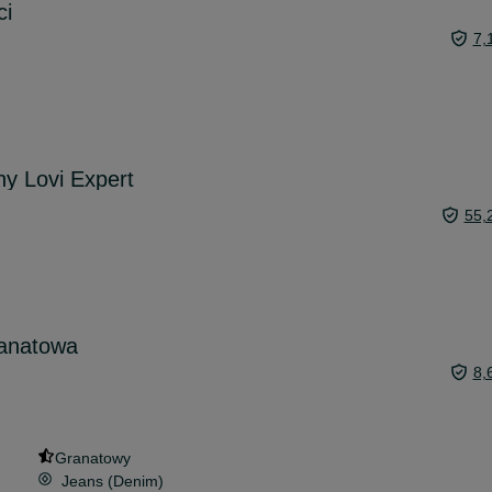
ci
7,
ny Lovi Expert
55,
ranatowa
8,
Granatowy
Jeans (Denim)