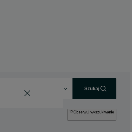
Odległość
+0 km
Szukaj
Obserwuj wyszukiwanie