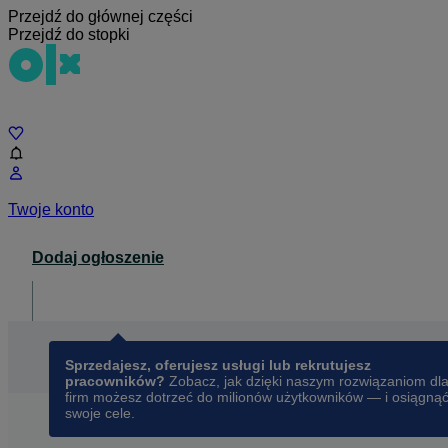
Przejdź do głównej części
Przejdź do stopki
Czat
Twoje konto
Dodaj ogłoszenie
Dla biznesu
opens in a new tab
Sprzedajesz, oferujesz usługi lub rekrutujesz
pracowników?
Zobacz, jak dzięki naszym rozwiązaniom dl
firm możesz dotrzeć do milionów użytkowników — i osiągną
swoje cele.