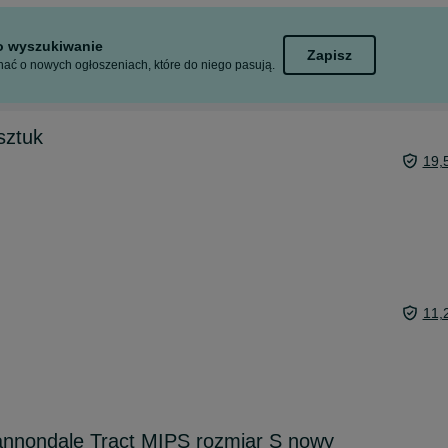
to wyszukiwanie
Zapisz
ać o nowych ogłoszeniach, które do niego pasują.
sztuk
19,
11,
nnondale Tract MIPS rozmiar S nowy