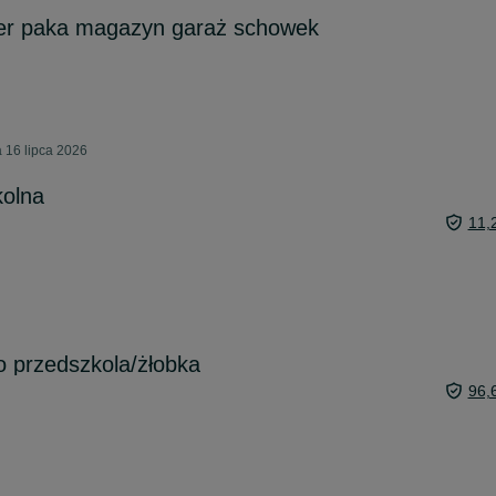
er paka magazyn garaż schowek
 16 lipca 2026
kolna
11,
 przedszkola/żłobka
96,