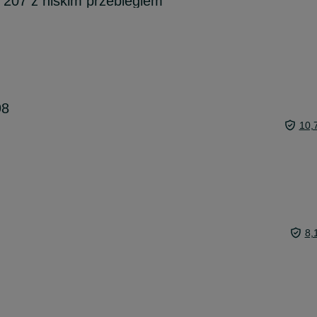
07 z niskim przebiegiem
98
10,
8,