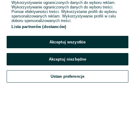
Wykorzystywanie ograniczonych danych do wyboru reklam.
Wykorzystywanie ograniczonych danych do wyboru treści.
Hasło
Pomiar efektywności treści. Wykorzystanie profili do wyboru
spersonalizowanych reklam. Wykorzystywanie profili w celu
doboru spersonalizowanych treści.
Lista partnerów (dostawców)
Nie pamiętasz hasła?
Akceptuj wszystkie
Zaloguj się
Akceptuj niezbędne
Kontynuując za pośrednictwem jednego z dostawców wskazanych powyżej,
Ustaw preferencje
akceptuję
Regulamin serwisu
OLX.pl w jego aktualnym brzmieniu.