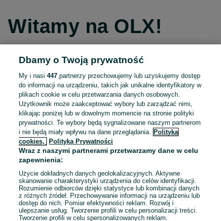
Witamy na OLX!
Dbamy o Twoją prywatność
Kontynuuj przez Facebooka
My i nasi
447
partnerzy przechowujemy lub uzyskujemy dostęp
do informacji na urządzeniu, takich jak unikalne identyfikatory w
Kontynuuj przez konto Apple
plikach cookie w celu przetwarzania danych osobowych.
Użytkownik może zaakceptować wybory lub zarządzać nimi,
klikając poniżej lub w dowolnym momencie na stronie polityki
prywatności. Te wybory będą sygnalizowane naszym partnerom
Kontynuuj przez konto Google
i nie będą miały wpływu na dane przeglądania.
Polityka
cookies,
Polityka Prywatności
Wraz z naszymi partnerami przetwarzamy dane w celu
LUB
zapewnienia:
Zaloguj się
Załóż konto
Użycie dokładnych danych geolokalizacyjnych. Aktywne
skanowanie charakterystyki urządzenia do celów identyfikacji.
Rozumienie odbiorców dzięki statystyce lub kombinacji danych
E-mail
z różnych źródeł. Przechowywanie informacji na urządzeniu lub
dostęp do nich. Pomiar efektywności reklam. Rozwój i
ulepszanie usług. Tworzenie profili w celu personalizacji treści.
Tworzenie profili w celu spersonalizowanych reklam.