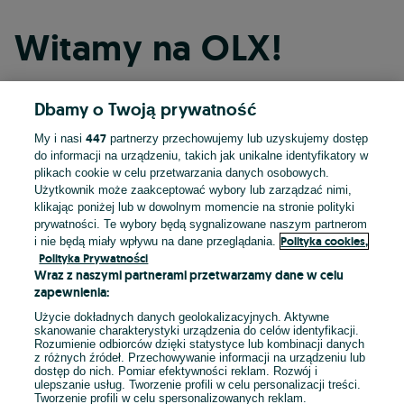
Witamy na OLX!
Dbamy o Twoją prywatność
Kontynuuj przez Facebooka
447
My i nasi
partnerzy przechowujemy lub uzyskujemy dostęp
do informacji na urządzeniu, takich jak unikalne identyfikatory w
Kontynuuj przez konto Apple
plikach cookie w celu przetwarzania danych osobowych.
Użytkownik może zaakceptować wybory lub zarządzać nimi,
klikając poniżej lub w dowolnym momencie na stronie polityki
prywatności. Te wybory będą sygnalizowane naszym partnerom
Kontynuuj przez konto Google
Polityka cookies,
i nie będą miały wpływu na dane przeglądania.
Polityka Prywatności
Wraz z naszymi partnerami przetwarzamy dane w celu
LUB
zapewnienia:
Zaloguj się
Załóż konto
Użycie dokładnych danych geolokalizacyjnych. Aktywne
skanowanie charakterystyki urządzenia do celów identyfikacji.
Rozumienie odbiorców dzięki statystyce lub kombinacji danych
E-mail
z różnych źródeł. Przechowywanie informacji na urządzeniu lub
dostęp do nich. Pomiar efektywności reklam. Rozwój i
ulepszanie usług. Tworzenie profili w celu personalizacji treści.
Tworzenie profili w celu spersonalizowanych reklam.