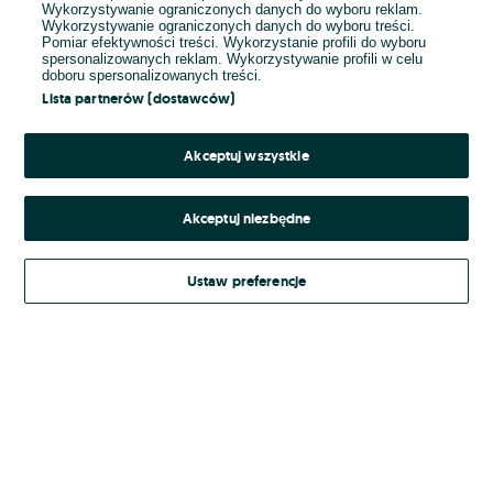
Wykorzystywanie ograniczonych danych do wyboru reklam.
Wykorzystywanie ograniczonych danych do wyboru treści.
Hasło
Pomiar efektywności treści. Wykorzystanie profili do wyboru
spersonalizowanych reklam. Wykorzystywanie profili w celu
doboru spersonalizowanych treści.
Lista partnerów (dostawców)
Nie pamiętasz hasła?
Akceptuj wszystkie
Zaloguj się
Akceptuj niezbędne
Kontynuując za pośrednictwem jednego z dostawców wskazanych powyżej,
Ustaw preferencje
Regulamin serwisu
akceptuję
OLX.pl w jego aktualnym brzmieniu.