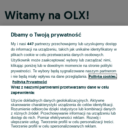
Witamy na OLX!
Dbamy o Twoją prywatność
Kontynuuj przez Facebooka
447
My i nasi
partnerzy przechowujemy lub uzyskujemy dostęp
do informacji na urządzeniu, takich jak unikalne identyfikatory w
Kontynuuj przez konto Apple
plikach cookie w celu przetwarzania danych osobowych.
Użytkownik może zaakceptować wybory lub zarządzać nimi,
klikając poniżej lub w dowolnym momencie na stronie polityki
prywatności. Te wybory będą sygnalizowane naszym partnerom
Kontynuuj przez konto Google
Polityka cookies,
i nie będą miały wpływu na dane przeglądania.
Polityka Prywatności
Wraz z naszymi partnerami przetwarzamy dane w celu
LUB
zapewnienia:
Zaloguj się
Załóż konto
Użycie dokładnych danych geolokalizacyjnych. Aktywne
skanowanie charakterystyki urządzenia do celów identyfikacji.
Rozumienie odbiorców dzięki statystyce lub kombinacji danych
E-mail
z różnych źródeł. Przechowywanie informacji na urządzeniu lub
dostęp do nich. Pomiar efektywności reklam. Rozwój i
ulepszanie usług. Tworzenie profili w celu personalizacji treści.
Tworzenie profili w celu spersonalizowanych reklam.