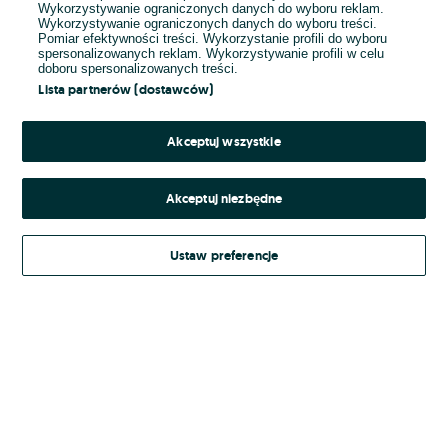
Wykorzystywanie ograniczonych danych do wyboru reklam.
Wykorzystywanie ograniczonych danych do wyboru treści.
Hasło
Pomiar efektywności treści. Wykorzystanie profili do wyboru
spersonalizowanych reklam. Wykorzystywanie profili w celu
doboru spersonalizowanych treści.
Lista partnerów (dostawców)
Nie pamiętasz hasła?
Akceptuj wszystkie
Zaloguj się
Akceptuj niezbędne
Kontynuując za pośrednictwem jednego z dostawców wskazanych powyżej,
Ustaw preferencje
Regulamin serwisu
akceptuję
OLX.pl w jego aktualnym brzmieniu.