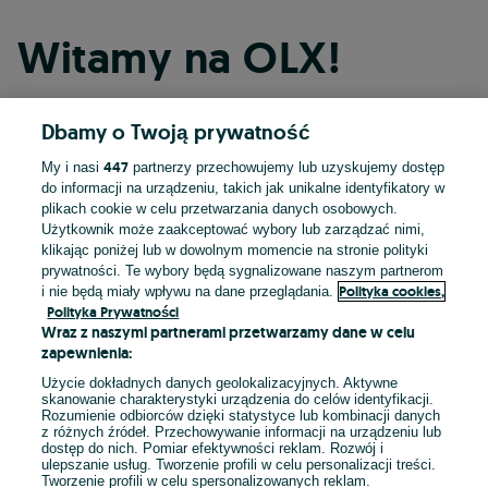
Witamy na OLX!
Dbamy o Twoją prywatność
Kontynuuj przez Facebooka
447
My i nasi
partnerzy przechowujemy lub uzyskujemy dostęp
do informacji na urządzeniu, takich jak unikalne identyfikatory w
Kontynuuj przez konto Apple
plikach cookie w celu przetwarzania danych osobowych.
Użytkownik może zaakceptować wybory lub zarządzać nimi,
klikając poniżej lub w dowolnym momencie na stronie polityki
prywatności. Te wybory będą sygnalizowane naszym partnerom
Kontynuuj przez konto Google
Polityka cookies,
i nie będą miały wpływu na dane przeglądania.
Polityka Prywatności
Wraz z naszymi partnerami przetwarzamy dane w celu
LUB
zapewnienia:
Zaloguj się
Załóż konto
Użycie dokładnych danych geolokalizacyjnych. Aktywne
skanowanie charakterystyki urządzenia do celów identyfikacji.
Rozumienie odbiorców dzięki statystyce lub kombinacji danych
E-mail
z różnych źródeł. Przechowywanie informacji na urządzeniu lub
dostęp do nich. Pomiar efektywności reklam. Rozwój i
ulepszanie usług. Tworzenie profili w celu personalizacji treści.
Tworzenie profili w celu spersonalizowanych reklam.