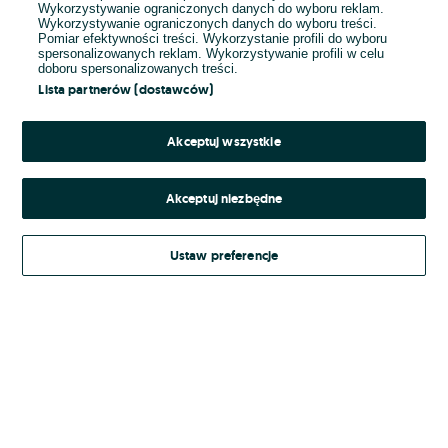
Wykorzystywanie ograniczonych danych do wyboru reklam.
Wykorzystywanie ograniczonych danych do wyboru treści.
Hasło
Pomiar efektywności treści. Wykorzystanie profili do wyboru
spersonalizowanych reklam. Wykorzystywanie profili w celu
doboru spersonalizowanych treści.
Lista partnerów (dostawców)
Nie pamiętasz hasła?
Akceptuj wszystkie
Zaloguj się
Akceptuj niezbędne
Kontynuując za pośrednictwem jednego z dostawców wskazanych powyżej,
Ustaw preferencje
Regulamin serwisu
akceptuję
OLX.pl w jego aktualnym brzmieniu.