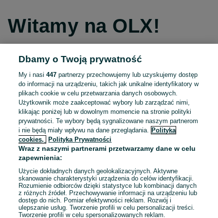
Witamy na OLX!
Dbamy o Twoją prywatność
Kontynuuj przez Facebooka
My i nasi
447
partnerzy przechowujemy lub uzyskujemy dostęp
do informacji na urządzeniu, takich jak unikalne identyfikatory w
Kontynuuj przez konto Apple
plikach cookie w celu przetwarzania danych osobowych.
Użytkownik może zaakceptować wybory lub zarządzać nimi,
klikając poniżej lub w dowolnym momencie na stronie polityki
prywatności. Te wybory będą sygnalizowane naszym partnerom
Kontynuuj przez konto Google
i nie będą miały wpływu na dane przeglądania.
Polityka
cookies,
Polityka Prywatności
Wraz z naszymi partnerami przetwarzamy dane w celu
LUB
zapewnienia:
Zaloguj się
Załóż konto
Użycie dokładnych danych geolokalizacyjnych. Aktywne
skanowanie charakterystyki urządzenia do celów identyfikacji.
Rozumienie odbiorców dzięki statystyce lub kombinacji danych
E-mail
z różnych źródeł. Przechowywanie informacji na urządzeniu lub
dostęp do nich. Pomiar efektywności reklam. Rozwój i
ulepszanie usług. Tworzenie profili w celu personalizacji treści.
Tworzenie profili w celu spersonalizowanych reklam.