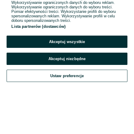
Wykorzystywanie ograniczonych danych do wyboru reklam.
Wykorzystywanie ograniczonych danych do wyboru treści.
Hasło
Pomiar efektywności treści. Wykorzystanie profili do wyboru
spersonalizowanych reklam. Wykorzystywanie profili w celu
doboru spersonalizowanych treści.
Lista partnerów (dostawców)
Nie pamiętasz hasła?
Akceptuj wszystkie
Zaloguj się
Akceptuj niezbędne
Kontynuując za pośrednictwem jednego z dostawców wskazanych powyżej,
Ustaw preferencje
akceptuję
Regulamin serwisu
OLX.pl w jego aktualnym brzmieniu.