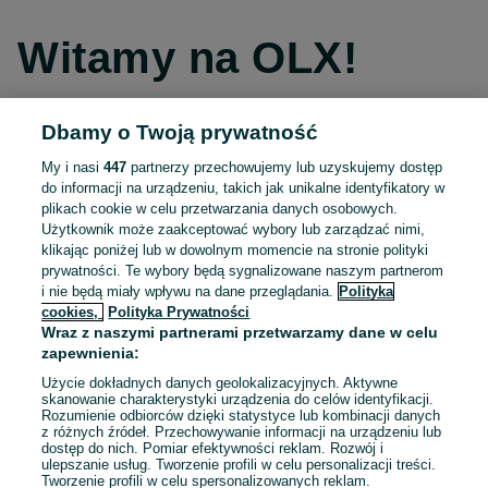
Witamy na OLX!
Dbamy o Twoją prywatność
Kontynuuj przez Facebooka
My i nasi
447
partnerzy przechowujemy lub uzyskujemy dostęp
do informacji na urządzeniu, takich jak unikalne identyfikatory w
Kontynuuj przez konto Apple
plikach cookie w celu przetwarzania danych osobowych.
Użytkownik może zaakceptować wybory lub zarządzać nimi,
klikając poniżej lub w dowolnym momencie na stronie polityki
prywatności. Te wybory będą sygnalizowane naszym partnerom
Kontynuuj przez konto Google
i nie będą miały wpływu na dane przeglądania.
Polityka
cookies,
Polityka Prywatności
Wraz z naszymi partnerami przetwarzamy dane w celu
LUB
zapewnienia:
Zaloguj się
Załóż konto
Użycie dokładnych danych geolokalizacyjnych. Aktywne
skanowanie charakterystyki urządzenia do celów identyfikacji.
Rozumienie odbiorców dzięki statystyce lub kombinacji danych
E-mail
z różnych źródeł. Przechowywanie informacji na urządzeniu lub
dostęp do nich. Pomiar efektywności reklam. Rozwój i
ulepszanie usług. Tworzenie profili w celu personalizacji treści.
Tworzenie profili w celu spersonalizowanych reklam.