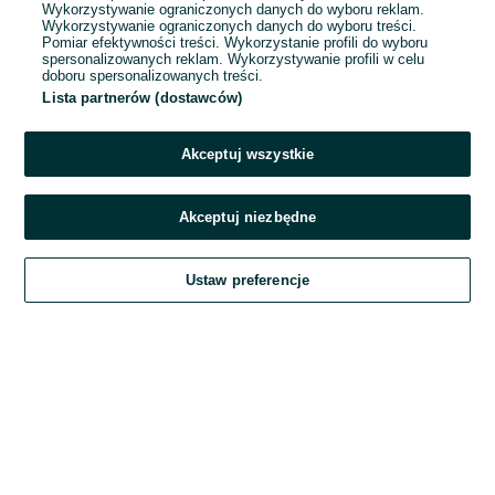
Wykorzystywanie ograniczonych danych do wyboru reklam.
Wykorzystywanie ograniczonych danych do wyboru treści.
Hasło
Pomiar efektywności treści. Wykorzystanie profili do wyboru
spersonalizowanych reklam. Wykorzystywanie profili w celu
doboru spersonalizowanych treści.
Lista partnerów (dostawców)
Nie pamiętasz hasła?
Akceptuj wszystkie
Zaloguj się
Akceptuj niezbędne
Kontynuując za pośrednictwem jednego z dostawców wskazanych powyżej,
Ustaw preferencje
akceptuję
Regulamin serwisu
OLX.pl w jego aktualnym brzmieniu.