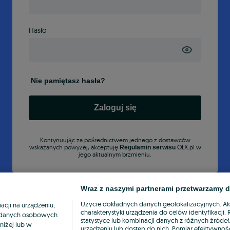
Hasło
Nie pamiętasz hasła?
Zaloguj się
Kontynuując za pośrednictwem jednego z dostawców
wskazanych powyżej, akceptuję
OLX.pl w
Regulamin serwisu
jego aktualnym brzmieniu.
Wraz z naszymi partnerami przetwarzamy d
Użycie dokładnych danych geolokalizacyjnych. A
cji na urządzeniu,
charakterystyki urządzenia do celów identyfikacji
ia danych osobowych.
statystyce lub kombinacji danych z różnych źróde
niżej lub w
urządzeniu lub dostęp do nich. Pomiar efektywnośc