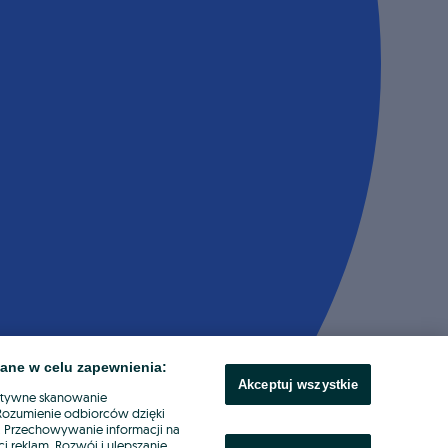
ane w celu zapewnienia:
Akceptuj wszystkie
ktywne skanowanie
. Rozumienie odbiorców dzięki
ł. Przechowywanie informacji na
i reklam. Rozwój i ulepszanie