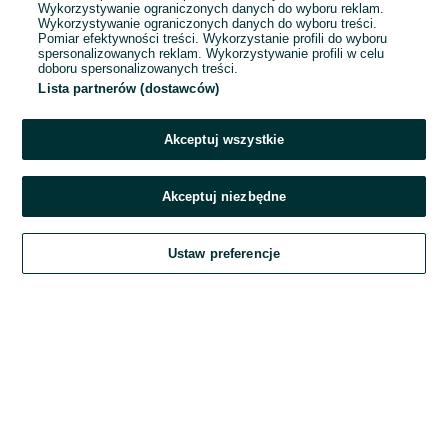
Wykorzystywanie ograniczonych danych do wyboru reklam.
Wykorzystywanie ograniczonych danych do wyboru treści.
Hasło
Pomiar efektywności treści. Wykorzystanie profili do wyboru
spersonalizowanych reklam. Wykorzystywanie profili w celu
doboru spersonalizowanych treści.
Lista partnerów (dostawców)
Nie pamiętasz hasła?
Akceptuj wszystkie
Zaloguj się
Akceptuj niezbędne
Kontynuując za pośrednictwem jednego z dostawców wskazanych powyżej,
Ustaw preferencje
akceptuję
Regulamin serwisu
OLX.pl w jego aktualnym brzmieniu.