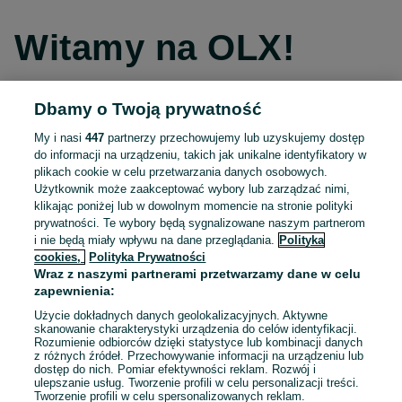
Witamy na OLX!
Dbamy o Twoją prywatność
Kontynuuj przez Facebooka
My i nasi
447
partnerzy przechowujemy lub uzyskujemy dostęp
do informacji na urządzeniu, takich jak unikalne identyfikatory w
Kontynuuj przez konto Apple
plikach cookie w celu przetwarzania danych osobowych.
Użytkownik może zaakceptować wybory lub zarządzać nimi,
klikając poniżej lub w dowolnym momencie na stronie polityki
prywatności. Te wybory będą sygnalizowane naszym partnerom
Kontynuuj przez konto Google
i nie będą miały wpływu na dane przeglądania.
Polityka
cookies,
Polityka Prywatności
Wraz z naszymi partnerami przetwarzamy dane w celu
LUB
zapewnienia:
Zaloguj się
Załóż konto
Użycie dokładnych danych geolokalizacyjnych. Aktywne
skanowanie charakterystyki urządzenia do celów identyfikacji.
Rozumienie odbiorców dzięki statystyce lub kombinacji danych
E-mail
z różnych źródeł. Przechowywanie informacji na urządzeniu lub
dostęp do nich. Pomiar efektywności reklam. Rozwój i
ulepszanie usług. Tworzenie profili w celu personalizacji treści.
Tworzenie profili w celu spersonalizowanych reklam.