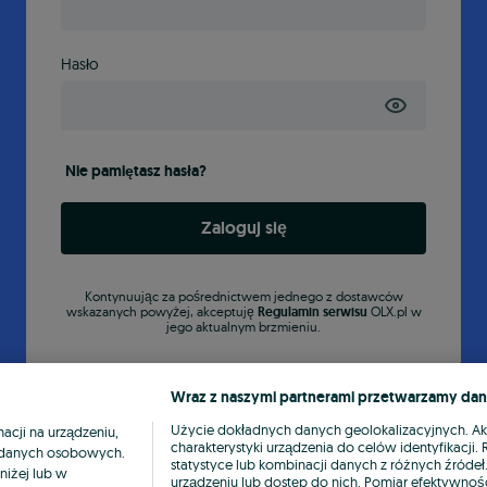
Hasło
Nie pamiętasz hasła?
Zaloguj się
Kontynuując za pośrednictwem jednego z dostawców
wskazanych powyżej, akceptuję
Regulamin serwisu
OLX.pl w
jego aktualnym brzmieniu.
Wraz z naszymi partnerami przetwarzamy dan
Użycie dokładnych danych geolokalizacyjnych. A
cji na urządzeniu,
charakterystyki urządzenia do celów identyfikacji
ia danych osobowych.
statystyce lub kombinacji danych z różnych źróde
niżej lub w
urządzeniu lub dostęp do nich. Pomiar efektywnośc