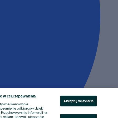
e w celu zapewnienia:
Akceptuj wszystkie
ktywne skanowanie
. Rozumienie odbiorców dzięki
ł. Przechowywanie informacji na
i reklam. Rozwój i ulepszanie