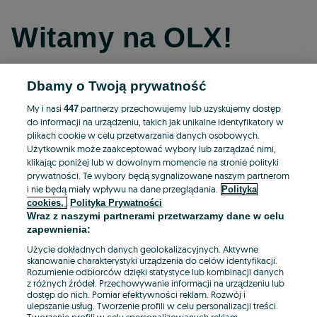
Witamy na OLX!
Dbamy o Twoją prywatność
Kontynuuj przez Facebooka
My i nasi
partnerzy przechowujemy lub uzyskujemy dostęp
447
do informacji na urządzeniu, takich jak unikalne identyfikatory w
Kontynuuj przez konto Apple
plikach cookie w celu przetwarzania danych osobowych.
Użytkownik może zaakceptować wybory lub zarządzać nimi,
klikając poniżej lub w dowolnym momencie na stronie polityki
prywatności. Te wybory będą sygnalizowane naszym partnerom
Kontynuuj przez konto Google
i nie będą miały wpływu na dane przeglądania.
Polityka
cookies,
Polityka Prywatności
Wraz z naszymi partnerami przetwarzamy dane w celu
LUB
zapewnienia:
Zaloguj się
Załóż konto
Użycie dokładnych danych geolokalizacyjnych. Aktywne
skanowanie charakterystyki urządzenia do celów identyfikacji.
Rozumienie odbiorców dzięki statystyce lub kombinacji danych
E-mail
z różnych źródeł. Przechowywanie informacji na urządzeniu lub
dostęp do nich. Pomiar efektywności reklam. Rozwój i
ulepszanie usług. Tworzenie profili w celu personalizacji treści.
Tworzenie profili w celu spersonalizowanych reklam.