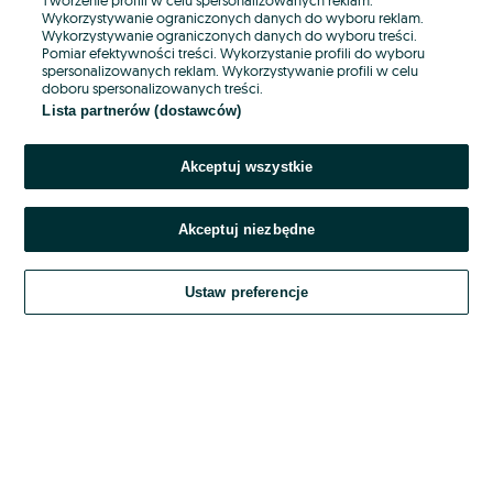
Wykorzystywanie ograniczonych danych do wyboru reklam.
Wykorzystywanie ograniczonych danych do wyboru treści.
Hasło
Pomiar efektywności treści. Wykorzystanie profili do wyboru
spersonalizowanych reklam. Wykorzystywanie profili w celu
doboru spersonalizowanych treści.
Lista partnerów (dostawców)
Nie pamiętasz hasła?
Akceptuj wszystkie
Zaloguj się
Akceptuj niezbędne
Kontynuując za pośrednictwem jednego z dostawców wskazanych powyżej,
akceptuję
OLX.pl w jego aktualnym brzmieniu.
Ustaw preferencje
Regulamin serwisu