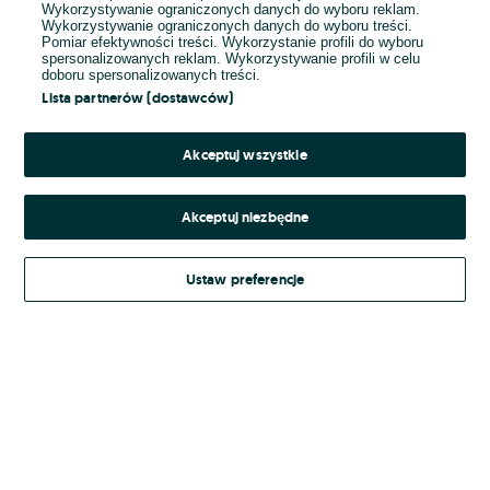
Wykorzystywanie ograniczonych danych do wyboru reklam.
Wykorzystywanie ograniczonych danych do wyboru treści.
Hasło
Pomiar efektywności treści. Wykorzystanie profili do wyboru
spersonalizowanych reklam. Wykorzystywanie profili w celu
doboru spersonalizowanych treści.
Lista partnerów (dostawców)
Nie pamiętasz hasła?
Akceptuj wszystkie
Zaloguj się
Akceptuj niezbędne
Kontynuując za pośrednictwem jednego z dostawców wskazanych powyżej,
Ustaw preferencje
Regulamin serwisu
akceptuję
OLX.pl w jego aktualnym brzmieniu.