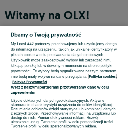
Witamy na OLX!
Dbamy o Twoją prywatność
Kontynuuj przez Facebooka
447
My i nasi
partnerzy przechowujemy lub uzyskujemy dostęp
do informacji na urządzeniu, takich jak unikalne identyfikatory w
Kontynuuj przez konto Apple
plikach cookie w celu przetwarzania danych osobowych.
Użytkownik może zaakceptować wybory lub zarządzać nimi,
klikając poniżej lub w dowolnym momencie na stronie polityki
prywatności. Te wybory będą sygnalizowane naszym partnerom
Kontynuuj przez konto Google
Polityka cookies,
i nie będą miały wpływu na dane przeglądania.
Polityka Prywatności
Wraz z naszymi partnerami przetwarzamy dane w celu
LUB
zapewnienia:
Zaloguj się
Załóż konto
Użycie dokładnych danych geolokalizacyjnych. Aktywne
skanowanie charakterystyki urządzenia do celów identyfikacji.
Rozumienie odbiorców dzięki statystyce lub kombinacji danych
E-mail
z różnych źródeł. Przechowywanie informacji na urządzeniu lub
dostęp do nich. Pomiar efektywności reklam. Rozwój i
ulepszanie usług. Tworzenie profili w celu personalizacji treści.
Tworzenie profili w celu spersonalizowanych reklam.