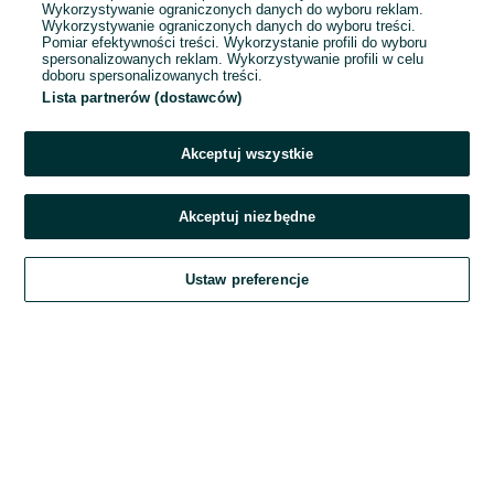
Wykorzystywanie ograniczonych danych do wyboru reklam.
Wykorzystywanie ograniczonych danych do wyboru treści.
Hasło
Pomiar efektywności treści. Wykorzystanie profili do wyboru
spersonalizowanych reklam. Wykorzystywanie profili w celu
doboru spersonalizowanych treści.
Lista partnerów (dostawców)
Nie pamiętasz hasła?
Akceptuj wszystkie
Zaloguj się
Akceptuj niezbędne
Kontynuując za pośrednictwem jednego z dostawców wskazanych powyżej,
Ustaw preferencje
akceptuję
Regulamin serwisu
OLX.pl w jego aktualnym brzmieniu.