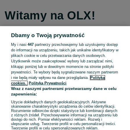
Witamy na OLX!
Dbamy o Twoją prywatność
Kontynuuj przez Facebooka
My i nasi
447
partnerzy przechowujemy lub uzyskujemy dostęp
do informacji na urządzeniu, takich jak unikalne identyfikatory w
Kontynuuj przez konto Apple
plikach cookie w celu przetwarzania danych osobowych.
Użytkownik może zaakceptować wybory lub zarządzać nimi,
klikając poniżej lub w dowolnym momencie na stronie polityki
prywatności. Te wybory będą sygnalizowane naszym partnerom
Kontynuuj przez konto Google
i nie będą miały wpływu na dane przeglądania.
Polityka
cookies,
Polityka Prywatności
Wraz z naszymi partnerami przetwarzamy dane w celu
LUB
zapewnienia:
Zaloguj się
Załóż konto
Użycie dokładnych danych geolokalizacyjnych. Aktywne
skanowanie charakterystyki urządzenia do celów identyfikacji.
Rozumienie odbiorców dzięki statystyce lub kombinacji danych
E-mail
z różnych źródeł. Przechowywanie informacji na urządzeniu lub
dostęp do nich. Pomiar efektywności reklam. Rozwój i
ulepszanie usług. Tworzenie profili w celu personalizacji treści.
Tworzenie profili w celu spersonalizowanych reklam.