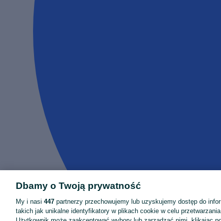
Dbamy o Twoją prywatność
My i nasi
447
partnerzy przechowujemy lub uzyskujemy dostęp do infor
takich jak unikalne identyfikatory w plikach cookie w celu przetwarzan
Użytkownik może zaakceptować wybory lub zarządzać nimi, klikając po