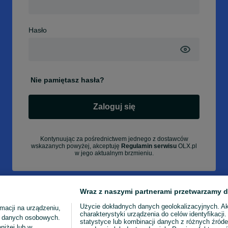
Hasło
Nie pamiętasz hasła?
Zaloguj się
Kontynuując za pośrednictwem jednego z dostawców
wskazanych powyżej, akceptuję
Regulamin serwisu
OLX.pl
w jego aktualnym brzmieniu.
Wraz z naszymi partnerami przetwarzamy d
Użycie dokładnych danych geolokalizacyjnych. A
macji na urządzeniu,
charakterystyki urządzenia do celów identyfikacji
ia danych osobowych.
statystyce lub kombinacji danych z różnych źróde
niżej lub w