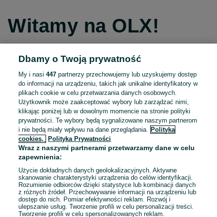
Witamy na OLX!
Dbamy o Twoją prywatność
Kontynuuj przez Facebooka
My i nasi
447
partnerzy przechowujemy lub uzyskujemy dostęp
do informacji na urządzeniu, takich jak unikalne identyfikatory w
Kontynuuj przez konto Apple
plikach cookie w celu przetwarzania danych osobowych.
Użytkownik może zaakceptować wybory lub zarządzać nimi,
klikając poniżej lub w dowolnym momencie na stronie polityki
prywatności. Te wybory będą sygnalizowane naszym partnerom
Kontynuuj przez konto Google
i nie będą miały wpływu na dane przeglądania.
Polityka
cookies,
Polityka Prywatności
Wraz z naszymi partnerami przetwarzamy dane w celu
LUB
zapewnienia:
Zaloguj się
Załóż konto
Użycie dokładnych danych geolokalizacyjnych. Aktywne
skanowanie charakterystyki urządzenia do celów identyfikacji.
Rozumienie odbiorców dzięki statystyce lub kombinacji danych
E-mail
z różnych źródeł. Przechowywanie informacji na urządzeniu lub
dostęp do nich. Pomiar efektywności reklam. Rozwój i
ulepszanie usług. Tworzenie profili w celu personalizacji treści.
Tworzenie profili w celu spersonalizowanych reklam.