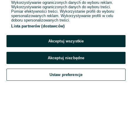
Wykorzystywanie ograniczonych danych do wyboru reklam.
Wykorzystywanie ograniczonych danych do wyboru treści.
Hasło
Pomiar efektywności treści. Wykorzystanie profili do wyboru
spersonalizowanych reklam. Wykorzystywanie profili w celu
doboru spersonalizowanych treści.
Lista partnerów (dostawców)
Nie pamiętasz hasła?
Akceptuj wszystkie
Zaloguj się
Akceptuj niezbędne
Kontynuując za pośrednictwem jednego z dostawców wskazanych powyżej,
Ustaw preferencje
akceptuję
Regulamin serwisu
OLX.pl w jego aktualnym brzmieniu.