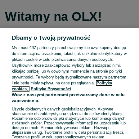
Witamy na OLX!
Dbamy o Twoją prywatność
Kontynuuj przez Facebooka
My i nasi
447
partnerzy przechowujemy lub uzyskujemy dostęp
do informacji na urządzeniu, takich jak unikalne identyfikatory w
Kontynuuj przez konto Apple
plikach cookie w celu przetwarzania danych osobowych.
Użytkownik może zaakceptować wybory lub zarządzać nimi,
klikając poniżej lub w dowolnym momencie na stronie polityki
prywatności. Te wybory będą sygnalizowane naszym partnerom
Kontynuuj przez konto Google
i nie będą miały wpływu na dane przeglądania.
Polityka
cookies,
Polityka Prywatności
Wraz z naszymi partnerami przetwarzamy dane w celu
LUB
zapewnienia:
Zaloguj się
Załóż konto
Użycie dokładnych danych geolokalizacyjnych. Aktywne
skanowanie charakterystyki urządzenia do celów identyfikacji.
Rozumienie odbiorców dzięki statystyce lub kombinacji danych
E-mail
z różnych źródeł. Przechowywanie informacji na urządzeniu lub
dostęp do nich. Pomiar efektywności reklam. Rozwój i
ulepszanie usług. Tworzenie profili w celu personalizacji treści.
Tworzenie profili w celu spersonalizowanych reklam.