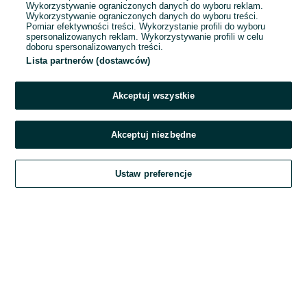
Wykorzystywanie ograniczonych danych do wyboru reklam.
Wykorzystywanie ograniczonych danych do wyboru treści.
Hasło
Pomiar efektywności treści. Wykorzystanie profili do wyboru
spersonalizowanych reklam. Wykorzystywanie profili w celu
doboru spersonalizowanych treści.
Lista partnerów (dostawców)
Nie pamiętasz hasła?
Akceptuj wszystkie
Zaloguj się
Akceptuj niezbędne
Kontynuując za pośrednictwem jednego z dostawców wskazanych powyżej,
Ustaw preferencje
akceptuję
Regulamin serwisu
OLX.pl w jego aktualnym brzmieniu.