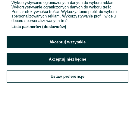
Wykorzystywanie ograniczonych danych do wyboru reklam.
Wykorzystywanie ograniczonych danych do wyboru treści.
Hasło
Pomiar efektywności treści. Wykorzystanie profili do wyboru
spersonalizowanych reklam. Wykorzystywanie profili w celu
doboru spersonalizowanych treści.
Lista partnerów (dostawców)
Nie pamiętasz hasła?
Akceptuj wszystkie
Zaloguj się
Akceptuj niezbędne
Kontynuując za pośrednictwem jednego z dostawców wskazanych powyżej,
Ustaw preferencje
akceptuję
Regulamin serwisu
OLX.pl w jego aktualnym brzmieniu.