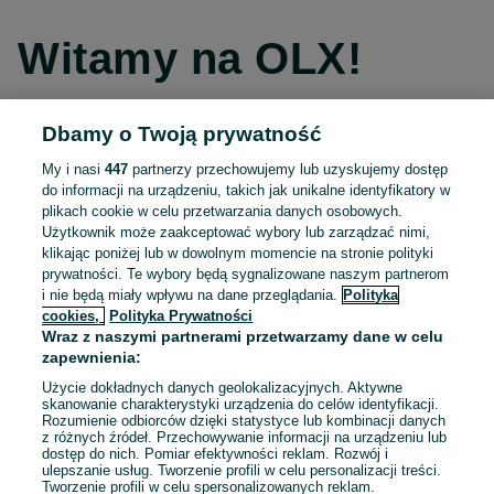
Witamy na OLX!
Dbamy o Twoją prywatność
Kontynuuj przez Facebooka
My i nasi
447
partnerzy przechowujemy lub uzyskujemy dostęp
do informacji na urządzeniu, takich jak unikalne identyfikatory w
Kontynuuj przez konto Apple
plikach cookie w celu przetwarzania danych osobowych.
Użytkownik może zaakceptować wybory lub zarządzać nimi,
klikając poniżej lub w dowolnym momencie na stronie polityki
prywatności. Te wybory będą sygnalizowane naszym partnerom
Kontynuuj przez konto Google
i nie będą miały wpływu na dane przeglądania.
Polityka
cookies,
Polityka Prywatności
Wraz z naszymi partnerami przetwarzamy dane w celu
LUB
zapewnienia:
Zaloguj się
Załóż konto
Użycie dokładnych danych geolokalizacyjnych. Aktywne
skanowanie charakterystyki urządzenia do celów identyfikacji.
Rozumienie odbiorców dzięki statystyce lub kombinacji danych
E-mail
z różnych źródeł. Przechowywanie informacji na urządzeniu lub
dostęp do nich. Pomiar efektywności reklam. Rozwój i
ulepszanie usług. Tworzenie profili w celu personalizacji treści.
Tworzenie profili w celu spersonalizowanych reklam.