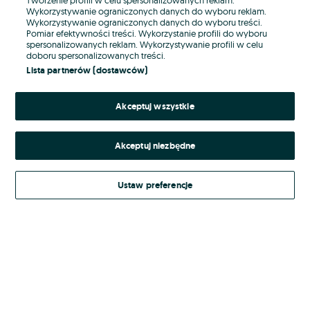
Wykorzystywanie ograniczonych danych do wyboru reklam.
Wykorzystywanie ograniczonych danych do wyboru treści.
Hasło
Pomiar efektywności treści. Wykorzystanie profili do wyboru
spersonalizowanych reklam. Wykorzystywanie profili w celu
doboru spersonalizowanych treści.
Lista partnerów (dostawców)
Nie pamiętasz hasła?
Akceptuj wszystkie
Zaloguj się
Akceptuj niezbędne
Kontynuując za pośrednictwem jednego z dostawców wskazanych powyżej,
akceptuję
Regulamin serwisu
OLX.pl w jego aktualnym brzmieniu.
Ustaw preferencje