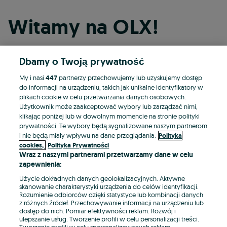
Witamy na OLX!
Dbamy o Twoją prywatność
Kontynuuj przez Facebooka
My i nasi
447
partnerzy przechowujemy lub uzyskujemy dostęp
do informacji na urządzeniu, takich jak unikalne identyfikatory w
Kontynuuj przez konto Apple
plikach cookie w celu przetwarzania danych osobowych.
Użytkownik może zaakceptować wybory lub zarządzać nimi,
klikając poniżej lub w dowolnym momencie na stronie polityki
prywatności. Te wybory będą sygnalizowane naszym partnerom
Kontynuuj przez konto Google
i nie będą miały wpływu na dane przeglądania.
Polityka
cookies,
Polityka Prywatności
Wraz z naszymi partnerami przetwarzamy dane w celu
LUB
zapewnienia:
Zaloguj się
Załóż konto
Użycie dokładnych danych geolokalizacyjnych. Aktywne
skanowanie charakterystyki urządzenia do celów identyfikacji.
Rozumienie odbiorców dzięki statystyce lub kombinacji danych
E-mail
z różnych źródeł. Przechowywanie informacji na urządzeniu lub
dostęp do nich. Pomiar efektywności reklam. Rozwój i
ulepszanie usług. Tworzenie profili w celu personalizacji treści.
Tworzenie profili w celu spersonalizowanych reklam.