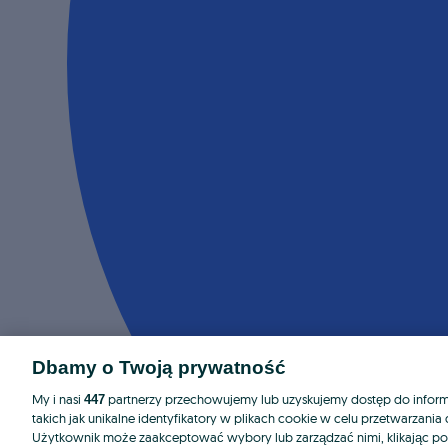
Dbamy o Twoją prywatność
My i nasi
partnerzy przechowujemy lub uzyskujemy dostęp do informa
447
takich jak unikalne identyfikatory w plikach cookie w celu przetwarzan
Użytkownik może zaakceptować wybory lub zarządzać nimi, klikając po