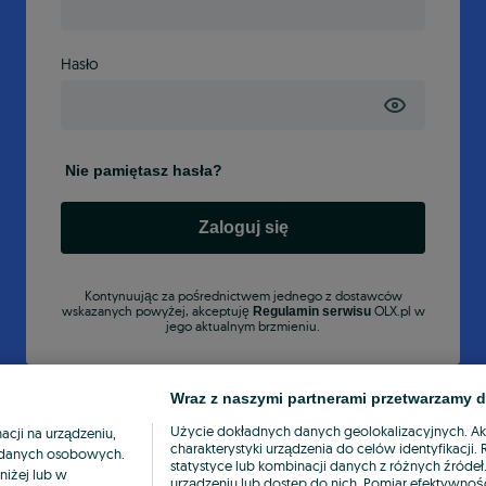
Hasło
Nie pamiętasz hasła?
Zaloguj się
Kontynuując za pośrednictwem jednego z dostawców
wskazanych powyżej, akceptuję
OLX.pl w
Regulamin serwisu
jego aktualnym brzmieniu.
Wraz z naszymi partnerami przetwarzamy d
Użycie dokładnych danych geolokalizacyjnych. A
cji na urządzeniu,
charakterystyki urządzenia do celów identyfikacji
ia danych osobowych.
statystyce lub kombinacji danych z różnych źróde
niżej lub w
urządzeniu lub dostęp do nich. Pomiar efektywnośc