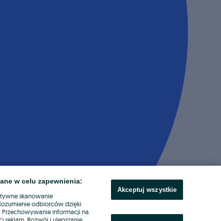
ane w celu zapewnienia:
Akceptuj wszystkie
ktywne skanowanie
. Rozumienie odbiorców dzięki
ł. Przechowywanie informacji na
i reklam. Rozwój i ulepszanie