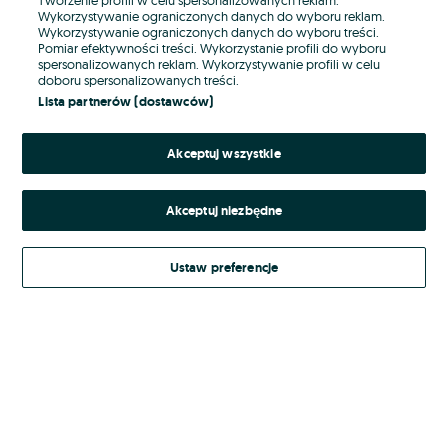
Wykorzystywanie ograniczonych danych do wyboru reklam.
Wykorzystywanie ograniczonych danych do wyboru treści.
Hasło
Pomiar efektywności treści. Wykorzystanie profili do wyboru
spersonalizowanych reklam. Wykorzystywanie profili w celu
doboru spersonalizowanych treści.
Lista partnerów (dostawców)
Nie pamiętasz hasła?
Akceptuj wszystkie
Zaloguj się
Akceptuj niezbędne
Kontynuując za pośrednictwem jednego z dostawców wskazanych powyżej,
akceptuję
Regulamin serwisu
OLX.pl w jego aktualnym brzmieniu.
Ustaw preferencje