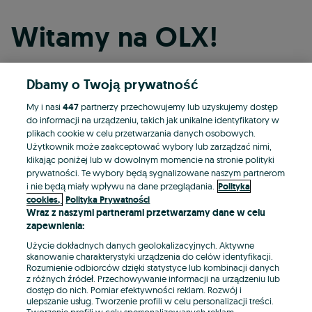
Witamy na OLX!
Dbamy o Twoją prywatność
Kontynuuj przez Facebooka
My i nasi
447
partnerzy przechowujemy lub uzyskujemy dostęp
do informacji na urządzeniu, takich jak unikalne identyfikatory w
Kontynuuj przez konto Apple
plikach cookie w celu przetwarzania danych osobowych.
Użytkownik może zaakceptować wybory lub zarządzać nimi,
klikając poniżej lub w dowolnym momencie na stronie polityki
prywatności. Te wybory będą sygnalizowane naszym partnerom
Kontynuuj przez konto Google
i nie będą miały wpływu na dane przeglądania.
Polityka
cookies,
Polityka Prywatności
Wraz z naszymi partnerami przetwarzamy dane w celu
LUB
zapewnienia:
Zaloguj się
Załóż konto
Użycie dokładnych danych geolokalizacyjnych. Aktywne
skanowanie charakterystyki urządzenia do celów identyfikacji.
Rozumienie odbiorców dzięki statystyce lub kombinacji danych
E-mail
z różnych źródeł. Przechowywanie informacji na urządzeniu lub
dostęp do nich. Pomiar efektywności reklam. Rozwój i
ulepszanie usług. Tworzenie profili w celu personalizacji treści.
Tworzenie profili w celu spersonalizowanych reklam.