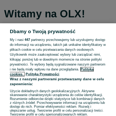
Witamy na OLX!
Dbamy o Twoją prywatność
Kontynuuj przez Facebooka
My i nasi
447
partnerzy przechowujemy lub uzyskujemy dostęp
do informacji na urządzeniu, takich jak unikalne identyfikatory w
Kontynuuj przez konto Apple
plikach cookie w celu przetwarzania danych osobowych.
Użytkownik może zaakceptować wybory lub zarządzać nimi,
klikając poniżej lub w dowolnym momencie na stronie polityki
prywatności. Te wybory będą sygnalizowane naszym partnerom
Kontynuuj przez konto Google
i nie będą miały wpływu na dane przeglądania.
Polityka
cookies,
Polityka Prywatności
Wraz z naszymi partnerami przetwarzamy dane w celu
LUB
zapewnienia:
Zaloguj się
Załóż konto
Użycie dokładnych danych geolokalizacyjnych. Aktywne
skanowanie charakterystyki urządzenia do celów identyfikacji.
Rozumienie odbiorców dzięki statystyce lub kombinacji danych
E-mail
z różnych źródeł. Przechowywanie informacji na urządzeniu lub
dostęp do nich. Pomiar efektywności reklam. Rozwój i
ulepszanie usług. Tworzenie profili w celu personalizacji treści.
Tworzenie profili w celu spersonalizowanych reklam.