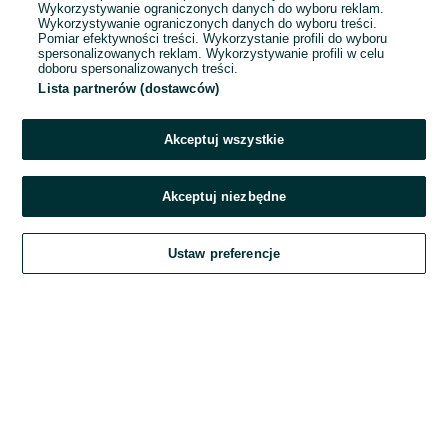
Wykorzystywanie ograniczonych danych do wyboru reklam.
Wykorzystywanie ograniczonych danych do wyboru treści.
Hasło
Pomiar efektywności treści. Wykorzystanie profili do wyboru
spersonalizowanych reklam. Wykorzystywanie profili w celu
doboru spersonalizowanych treści.
Lista partnerów (dostawców)
Nie pamiętasz hasła?
Akceptuj wszystkie
Zaloguj się
Akceptuj niezbędne
Kontynuując za pośrednictwem jednego z dostawców wskazanych powyżej,
Ustaw preferencje
akceptuję
Regulamin serwisu
OLX.pl w jego aktualnym brzmieniu.