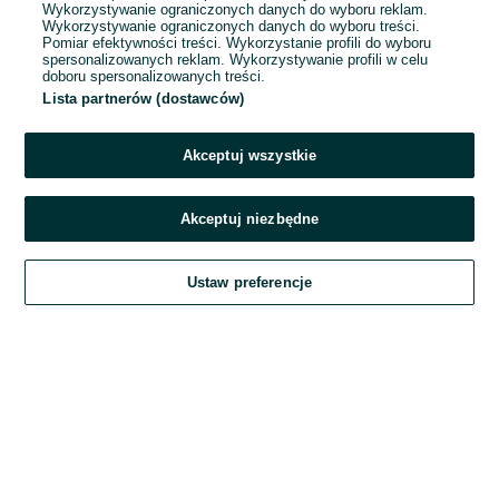
Wykorzystywanie ograniczonych danych do wyboru reklam.
Wykorzystywanie ograniczonych danych do wyboru treści.
Hasło
Pomiar efektywności treści. Wykorzystanie profili do wyboru
spersonalizowanych reklam. Wykorzystywanie profili w celu
doboru spersonalizowanych treści.
Lista partnerów (dostawców)
Nie pamiętasz hasła?
Akceptuj wszystkie
Zaloguj się
Akceptuj niezbędne
Kontynuując za pośrednictwem jednego z dostawców wskazanych powyżej,
Ustaw preferencje
akceptuję
Regulamin serwisu
OLX.pl w jego aktualnym brzmieniu.