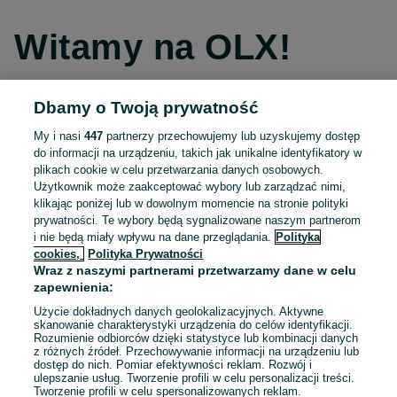
Witamy na OLX!
Dbamy o Twoją prywatność
Kontynuuj przez Facebooka
My i nasi
447
partnerzy przechowujemy lub uzyskujemy dostęp
do informacji na urządzeniu, takich jak unikalne identyfikatory w
Kontynuuj przez konto Apple
plikach cookie w celu przetwarzania danych osobowych.
Użytkownik może zaakceptować wybory lub zarządzać nimi,
klikając poniżej lub w dowolnym momencie na stronie polityki
prywatności. Te wybory będą sygnalizowane naszym partnerom
Kontynuuj przez konto Google
i nie będą miały wpływu na dane przeglądania.
Polityka
cookies,
Polityka Prywatności
Wraz z naszymi partnerami przetwarzamy dane w celu
LUB
zapewnienia:
Zaloguj się
Załóż konto
Użycie dokładnych danych geolokalizacyjnych. Aktywne
skanowanie charakterystyki urządzenia do celów identyfikacji.
Rozumienie odbiorców dzięki statystyce lub kombinacji danych
E-mail
z różnych źródeł. Przechowywanie informacji na urządzeniu lub
dostęp do nich. Pomiar efektywności reklam. Rozwój i
ulepszanie usług. Tworzenie profili w celu personalizacji treści.
Tworzenie profili w celu spersonalizowanych reklam.