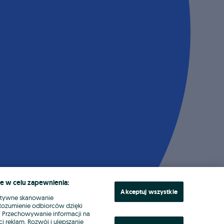
e w celu zapewnienia:
Akceptuj wszystkie
ktywne skanowanie
. Rozumienie odbiorców dzięki
ł. Przechowywanie informacji na
i reklam. Rozwój i ulepszanie