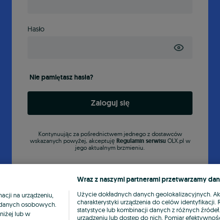
Hasło
Nie pamiętasz hasła?
Zaloguj się
Kontynuując za pośrednictwem jednego z dostawców
wskazanych powyżej, akceptuję
Regulamin serwisu
OLX.pl w
jego aktualnym brzmieniu.
Wraz z naszymi partnerami przetwarzamy dan
Użycie dokładnych danych geolokalizacyjnych. A
cji na urządzeniu,
charakterystyki urządzenia do celów identyfikacji
ia danych osobowych.
statystyce lub kombinacji danych z różnych źróde
niżej lub w
urządzeniu lub dostęp do nich. Pomiar efektywnośc