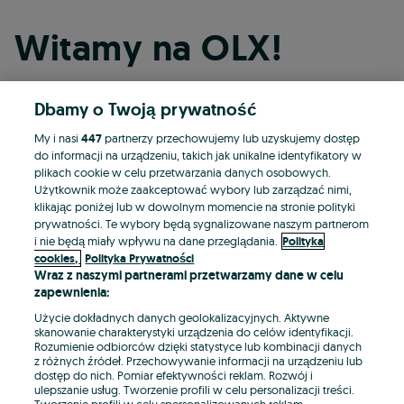
Witamy na OLX!
Dbamy o Twoją prywatność
Kontynuuj przez Facebooka
My i nasi
447
partnerzy przechowujemy lub uzyskujemy dostęp
do informacji na urządzeniu, takich jak unikalne identyfikatory w
Kontynuuj przez konto Apple
plikach cookie w celu przetwarzania danych osobowych.
Użytkownik może zaakceptować wybory lub zarządzać nimi,
klikając poniżej lub w dowolnym momencie na stronie polityki
prywatności. Te wybory będą sygnalizowane naszym partnerom
Kontynuuj przez konto Google
i nie będą miały wpływu na dane przeglądania.
Polityka
cookies,
Polityka Prywatności
Wraz z naszymi partnerami przetwarzamy dane w celu
LUB
zapewnienia:
Zaloguj się
Załóż konto
Użycie dokładnych danych geolokalizacyjnych. Aktywne
skanowanie charakterystyki urządzenia do celów identyfikacji.
Rozumienie odbiorców dzięki statystyce lub kombinacji danych
E-mail
z różnych źródeł. Przechowywanie informacji na urządzeniu lub
dostęp do nich. Pomiar efektywności reklam. Rozwój i
ulepszanie usług. Tworzenie profili w celu personalizacji treści.
Tworzenie profili w celu spersonalizowanych reklam.