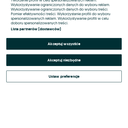
Wykorzystywanie ograniczonych danych do wyboru reklam.
Wykorzystywanie ograniczonych danych do wyboru treści.
Hasło
Pomiar efektywności treści. Wykorzystanie profili do wyboru
spersonalizowanych reklam. Wykorzystywanie profili w celu
doboru spersonalizowanych treści.
Lista partnerów (dostawców)
Nie pamiętasz hasła?
Akceptuj wszystkie
Zaloguj się
Akceptuj niezbędne
Kontynuując za pośrednictwem jednego z dostawców wskazanych powyżej,
akceptuję
Regulamin serwisu
OLX.pl w jego aktualnym brzmieniu.
Ustaw preferencje