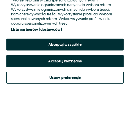
Wykorzystywanie ograniczonych danych do wyboru reklam.
Wykorzystywanie ograniczonych danych do wyboru treści.
Hasło
Pomiar efektywności treści. Wykorzystanie profili do wyboru
spersonalizowanych reklam. Wykorzystywanie profili w celu
doboru spersonalizowanych treści.
Lista partnerów (dostawców)
Nie pamiętasz hasła?
Akceptuj wszystkie
Zaloguj się
Akceptuj niezbędne
Kontynuując za pośrednictwem jednego z dostawców wskazanych powyżej,
akceptuję
Regulamin serwisu
OLX.pl w jego aktualnym brzmieniu.
Ustaw preferencje