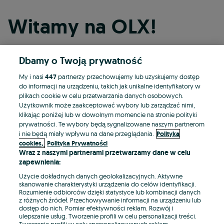
Witamy na OLX!
Dbamy o Twoją prywatność
Kontynuuj przez Facebooka
My i nasi
447
partnerzy przechowujemy lub uzyskujemy dostęp
do informacji na urządzeniu, takich jak unikalne identyfikatory w
Kontynuuj przez konto Apple
plikach cookie w celu przetwarzania danych osobowych.
Użytkownik może zaakceptować wybory lub zarządzać nimi,
klikając poniżej lub w dowolnym momencie na stronie polityki
prywatności. Te wybory będą sygnalizowane naszym partnerom
Kontynuuj przez konto Google
i nie będą miały wpływu na dane przeglądania.
Polityka
cookies,
Polityka Prywatności
Wraz z naszymi partnerami przetwarzamy dane w celu
LUB
zapewnienia:
Zaloguj się
Załóż konto
Użycie dokładnych danych geolokalizacyjnych. Aktywne
skanowanie charakterystyki urządzenia do celów identyfikacji.
Rozumienie odbiorców dzięki statystyce lub kombinacji danych
E-mail
z różnych źródeł. Przechowywanie informacji na urządzeniu lub
dostęp do nich. Pomiar efektywności reklam. Rozwój i
ulepszanie usług. Tworzenie profili w celu personalizacji treści.
Tworzenie profili w celu spersonalizowanych reklam.