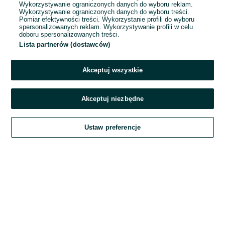
Wykorzystywanie ograniczonych danych do wyboru reklam.
Wykorzystywanie ograniczonych danych do wyboru treści.
Hasło
Pomiar efektywności treści. Wykorzystanie profili do wyboru
spersonalizowanych reklam. Wykorzystywanie profili w celu
doboru spersonalizowanych treści.
Lista partnerów (dostawców)
Nie pamiętasz hasła?
Akceptuj wszystkie
Zaloguj się
Akceptuj niezbędne
Kontynuując za pośrednictwem jednego z dostawców wskazanych powyżej,
Ustaw preferencje
akceptuję
Regulamin serwisu
OLX.pl w jego aktualnym brzmieniu.