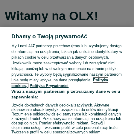
Witamy na OLX!
Dbamy o Twoją prywatność
Kontynuuj przez Facebooka
My i nasi
447
partnerzy przechowujemy lub uzyskujemy dostęp
do informacji na urządzeniu, takich jak unikalne identyfikatory w
Kontynuuj przez konto Apple
plikach cookie w celu przetwarzania danych osobowych.
Użytkownik może zaakceptować wybory lub zarządzać nimi,
klikając poniżej lub w dowolnym momencie na stronie polityki
prywatności. Te wybory będą sygnalizowane naszym partnerom
Kontynuuj przez konto Google
i nie będą miały wpływu na dane przeglądania.
Polityka
cookies,
Polityka Prywatności
Wraz z naszymi partnerami przetwarzamy dane w celu
LUB
zapewnienia:
Zaloguj się
Załóż konto
Użycie dokładnych danych geolokalizacyjnych. Aktywne
skanowanie charakterystyki urządzenia do celów identyfikacji.
Rozumienie odbiorców dzięki statystyce lub kombinacji danych
E-mail
z różnych źródeł. Przechowywanie informacji na urządzeniu lub
dostęp do nich. Pomiar efektywności reklam. Rozwój i
ulepszanie usług. Tworzenie profili w celu personalizacji treści.
Tworzenie profili w celu spersonalizowanych reklam.