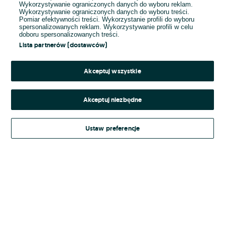
Wykorzystywanie ograniczonych danych do wyboru reklam.
Wykorzystywanie ograniczonych danych do wyboru treści.
Hasło
Pomiar efektywności treści. Wykorzystanie profili do wyboru
spersonalizowanych reklam. Wykorzystywanie profili w celu
doboru spersonalizowanych treści.
Lista partnerów (dostawców)
Nie pamiętasz hasła?
Akceptuj wszystkie
Zaloguj się
Akceptuj niezbędne
Kontynuując za pośrednictwem jednego z dostawców wskazanych powyżej,
Ustaw preferencje
Regulamin serwisu
akceptuję
OLX.pl w jego aktualnym brzmieniu.