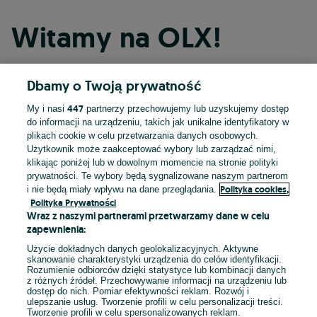
Witamy na OLX!
Dbamy o Twoją prywatność
Kontynuuj przez Facebooka
447
My i nasi
partnerzy przechowujemy lub uzyskujemy dostęp
do informacji na urządzeniu, takich jak unikalne identyfikatory w
Kontynuuj przez konto Apple
plikach cookie w celu przetwarzania danych osobowych.
Użytkownik może zaakceptować wybory lub zarządzać nimi,
klikając poniżej lub w dowolnym momencie na stronie polityki
prywatności. Te wybory będą sygnalizowane naszym partnerom
Kontynuuj przez konto Google
Polityka cookies,
i nie będą miały wpływu na dane przeglądania.
Polityka Prywatności
Wraz z naszymi partnerami przetwarzamy dane w celu
LUB
zapewnienia:
Zaloguj się
Załóż konto
Użycie dokładnych danych geolokalizacyjnych. Aktywne
skanowanie charakterystyki urządzenia do celów identyfikacji.
Rozumienie odbiorców dzięki statystyce lub kombinacji danych
E-mail
z różnych źródeł. Przechowywanie informacji na urządzeniu lub
dostęp do nich. Pomiar efektywności reklam. Rozwój i
ulepszanie usług. Tworzenie profili w celu personalizacji treści.
Tworzenie profili w celu spersonalizowanych reklam.