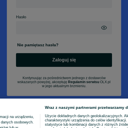
Hasło
Nie pamiętasz hasła?
Zaloguj się
Kontynuując za pośrednictwem jednego z dostawców
wskazanych powyżej, akceptuję
Regulamin serwisu
OLX.pl
w jego aktualnym brzmieniu.
Wraz z naszymi partnerami przetwarzamy d
Użycie dokładnych danych geolokalizacyjnych. A
macji na urządzeniu,
charakterystyki urządzenia do celów identyfikacji
ia danych osobowych.
statystyce lub kombinacji danych z różnych źróde
niżej lub w