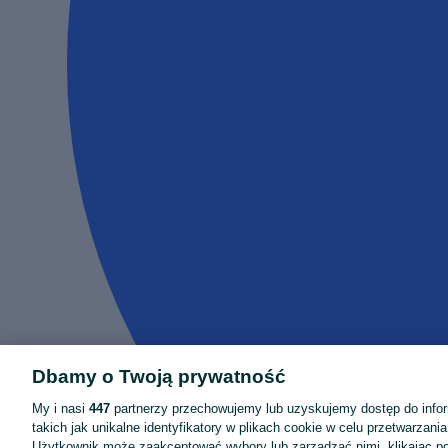
Dbamy o Twoją prywatność
My i nasi
447
partnerzy przechowujemy lub uzyskujemy dostęp do infor
takich jak unikalne identyfikatory w plikach cookie w celu przetwarzan
Użytkownik może zaakceptować wybory lub zarządzać nimi, klikając po