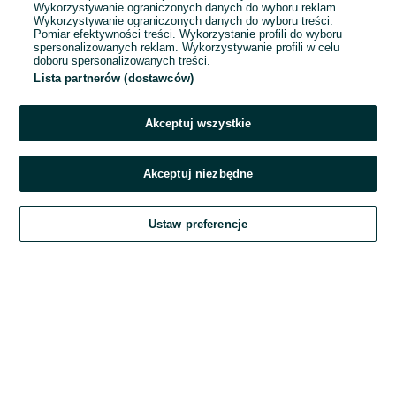
Wykorzystywanie ograniczonych danych do wyboru reklam.
Wykorzystywanie ograniczonych danych do wyboru treści.
Hasło
Pomiar efektywności treści. Wykorzystanie profili do wyboru
spersonalizowanych reklam. Wykorzystywanie profili w celu
doboru spersonalizowanych treści.
Lista partnerów (dostawców)
Nie pamiętasz hasła?
Akceptuj wszystkie
Zaloguj się
Akceptuj niezbędne
Kontynuując za pośrednictwem jednego z dostawców wskazanych powyżej,
Ustaw preferencje
akceptuję
Regulamin serwisu
OLX.pl w jego aktualnym brzmieniu.