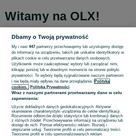
Witamy na OLX!
Dbamy o Twoją prywatność
Kontynuuj przez Facebooka
My i nasi
447
partnerzy przechowujemy lub uzyskujemy dostęp
do informacji na urządzeniu, takich jak unikalne identyfikatory w
Kontynuuj przez konto Apple
plikach cookie w celu przetwarzania danych osobowych.
Użytkownik może zaakceptować wybory lub zarządzać nimi,
klikając poniżej lub w dowolnym momencie na stronie polityki
prywatności. Te wybory będą sygnalizowane naszym partnerom
Kontynuuj przez konto Google
i nie będą miały wpływu na dane przeglądania.
Polityka
cookies,
Polityka Prywatności
Wraz z naszymi partnerami przetwarzamy dane w celu
LUB
zapewnienia:
Zaloguj się
Załóż konto
Użycie dokładnych danych geolokalizacyjnych. Aktywne
skanowanie charakterystyki urządzenia do celów identyfikacji.
Rozumienie odbiorców dzięki statystyce lub kombinacji danych
E-mail
z różnych źródeł. Przechowywanie informacji na urządzeniu lub
dostęp do nich. Pomiar efektywności reklam. Rozwój i
ulepszanie usług. Tworzenie profili w celu personalizacji treści.
Tworzenie profili w celu spersonalizowanych reklam.