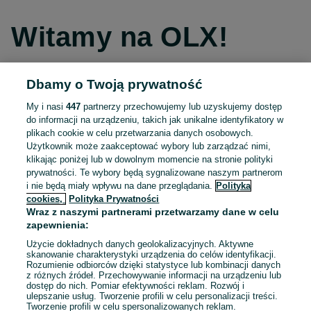
Witamy na OLX!
Dbamy o Twoją prywatność
Kontynuuj przez Facebooka
My i nasi
447
partnerzy przechowujemy lub uzyskujemy dostęp
do informacji na urządzeniu, takich jak unikalne identyfikatory w
Kontynuuj przez konto Apple
plikach cookie w celu przetwarzania danych osobowych.
Użytkownik może zaakceptować wybory lub zarządzać nimi,
klikając poniżej lub w dowolnym momencie na stronie polityki
prywatności. Te wybory będą sygnalizowane naszym partnerom
Kontynuuj przez konto Google
i nie będą miały wpływu na dane przeglądania.
Polityka
cookies,
Polityka Prywatności
Wraz z naszymi partnerami przetwarzamy dane w celu
LUB
zapewnienia:
Zaloguj się
Załóż konto
Użycie dokładnych danych geolokalizacyjnych. Aktywne
skanowanie charakterystyki urządzenia do celów identyfikacji.
Rozumienie odbiorców dzięki statystyce lub kombinacji danych
E-mail
z różnych źródeł. Przechowywanie informacji na urządzeniu lub
dostęp do nich. Pomiar efektywności reklam. Rozwój i
ulepszanie usług. Tworzenie profili w celu personalizacji treści.
Tworzenie profili w celu spersonalizowanych reklam.