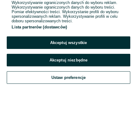
Wykorzystywanie ograniczonych danych do wyboru reklam.
Wykorzystywanie ograniczonych danych do wyboru treści.
Hasło
Pomiar efektywności treści. Wykorzystanie profili do wyboru
spersonalizowanych reklam. Wykorzystywanie profili w celu
doboru spersonalizowanych treści.
Lista partnerów (dostawców)
Nie pamiętasz hasła?
Akceptuj wszystkie
Zaloguj się
Akceptuj niezbędne
Kontynuując za pośrednictwem jednego z dostawców wskazanych powyżej,
Ustaw preferencje
akceptuję
Regulamin serwisu
OLX.pl w jego aktualnym brzmieniu.