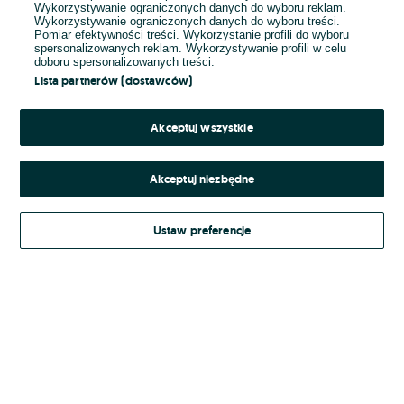
Wykorzystywanie ograniczonych danych do wyboru reklam.
Wykorzystywanie ograniczonych danych do wyboru treści.
Hasło
Pomiar efektywności treści. Wykorzystanie profili do wyboru
spersonalizowanych reklam. Wykorzystywanie profili w celu
doboru spersonalizowanych treści.
Lista partnerów (dostawców)
Nie pamiętasz hasła?
Akceptuj wszystkie
Zaloguj się
Akceptuj niezbędne
Kontynuując za pośrednictwem jednego z dostawców wskazanych powyżej,
Ustaw preferencje
Regulamin serwisu
akceptuję
OLX.pl w jego aktualnym brzmieniu.