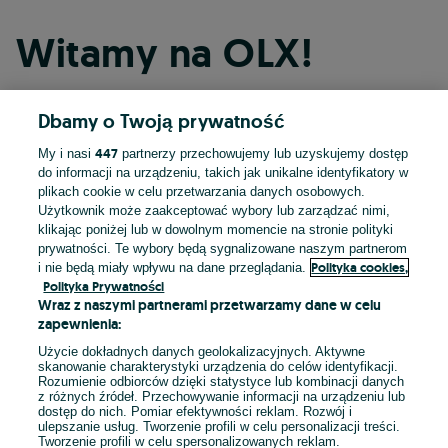
Witamy na OLX!
Dbamy o Twoją prywatność
Kontynuuj przez Facebooka
447
My i nasi
partnerzy przechowujemy lub uzyskujemy dostęp
do informacji na urządzeniu, takich jak unikalne identyfikatory w
Kontynuuj przez konto Apple
plikach cookie w celu przetwarzania danych osobowych.
Użytkownik może zaakceptować wybory lub zarządzać nimi,
klikając poniżej lub w dowolnym momencie na stronie polityki
prywatności. Te wybory będą sygnalizowane naszym partnerom
Kontynuuj przez konto Google
Polityka cookies,
i nie będą miały wpływu na dane przeglądania.
Polityka Prywatności
Wraz z naszymi partnerami przetwarzamy dane w celu
LUB
zapewnienia:
Zaloguj się
Załóż konto
Użycie dokładnych danych geolokalizacyjnych. Aktywne
skanowanie charakterystyki urządzenia do celów identyfikacji.
Rozumienie odbiorców dzięki statystyce lub kombinacji danych
E-mail
z różnych źródeł. Przechowywanie informacji na urządzeniu lub
dostęp do nich. Pomiar efektywności reklam. Rozwój i
ulepszanie usług. Tworzenie profili w celu personalizacji treści.
Tworzenie profili w celu spersonalizowanych reklam.