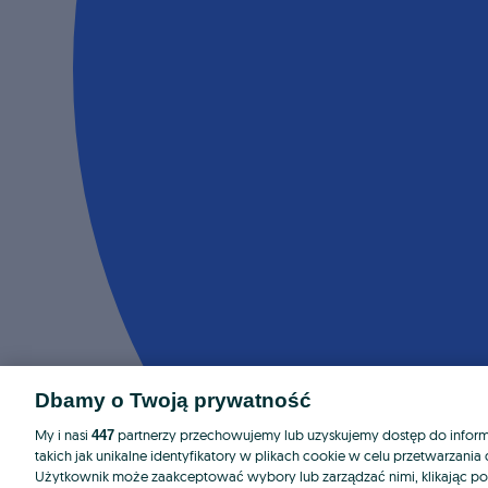
Dbamy o Twoją prywatność
My i nasi
partnerzy przechowujemy lub uzyskujemy dostęp do informa
447
takich jak unikalne identyfikatory w plikach cookie w celu przetwarzan
Użytkownik może zaakceptować wybory lub zarządzać nimi, klikając po