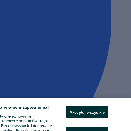
ane w celu zapewnienia:
Akceptuj wszystkie
ktywne skanowanie
. Rozumienie odbiorców dzięki
ł. Przechowywanie informacji na
i reklam. Rozwój i ulepszanie