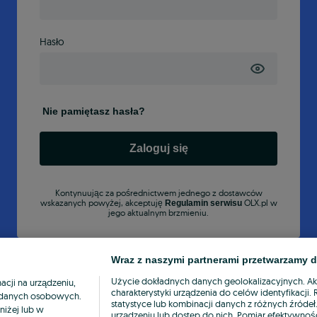
Hasło
Nie pamiętasz hasła?
Zaloguj się
Kontynuując za pośrednictwem jednego z dostawców
wskazanych powyżej, akceptuję
OLX.pl w
Regulamin serwisu
jego aktualnym brzmieniu.
Wraz z naszymi partnerami przetwarzamy d
Użycie dokładnych danych geolokalizacyjnych. A
cji na urządzeniu,
charakterystyki urządzenia do celów identyfikacji
ia danych osobowych.
statystyce lub kombinacji danych z różnych źróde
niżej lub w
urządzeniu lub dostęp do nich. Pomiar efektywnośc