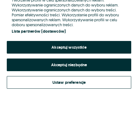
Wykorzystywanie ograniczonych danych do wyboru reklam.
Wykorzystywanie ograniczonych danych do wyboru treści.
Hasło
Pomiar efektywności treści. Wykorzystanie profili do wyboru
spersonalizowanych reklam. Wykorzystywanie profili w celu
doboru spersonalizowanych treści.
Lista partnerów (dostawców)
Nie pamiętasz hasła?
Akceptuj wszystkie
Zaloguj się
Akceptuj niezbędne
Kontynuując za pośrednictwem jednego z dostawców wskazanych powyżej,
akceptuję
Regulamin serwisu
OLX.pl w jego aktualnym brzmieniu.
Ustaw preferencje