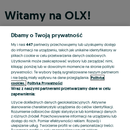
Witamy na OLX!
Dbamy o Twoją prywatność
Kontynuuj przez Facebooka
My i nasi
447
partnerzy przechowujemy lub uzyskujemy dostęp
do informacji na urządzeniu, takich jak unikalne identyfikatory w
Kontynuuj przez konto Apple
plikach cookie w celu przetwarzania danych osobowych.
Użytkownik może zaakceptować wybory lub zarządzać nimi,
klikając poniżej lub w dowolnym momencie na stronie polityki
prywatności. Te wybory będą sygnalizowane naszym partnerom
Kontynuuj przez konto Google
i nie będą miały wpływu na dane przeglądania.
Polityka
cookies,
Polityka Prywatności
Wraz z naszymi partnerami przetwarzamy dane w celu
LUB
zapewnienia:
Zaloguj się
Załóż konto
Użycie dokładnych danych geolokalizacyjnych. Aktywne
skanowanie charakterystyki urządzenia do celów identyfikacji.
Rozumienie odbiorców dzięki statystyce lub kombinacji danych
E-mail
z różnych źródeł. Przechowywanie informacji na urządzeniu lub
dostęp do nich. Pomiar efektywności reklam. Rozwój i
ulepszanie usług. Tworzenie profili w celu personalizacji treści.
Tworzenie profili w celu spersonalizowanych reklam.