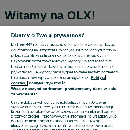
Witamy na OLX!
Dbamy o Twoją prywatność
Kontynuuj przez Facebooka
My i nasi
partnerzy przechowujemy lub uzyskujemy dostęp
447
do informacji na urządzeniu, takich jak unikalne identyfikatory w
Kontynuuj przez konto Apple
plikach cookie w celu przetwarzania danych osobowych.
Użytkownik może zaakceptować wybory lub zarządzać nimi,
klikając poniżej lub w dowolnym momencie na stronie polityki
prywatności. Te wybory będą sygnalizowane naszym partnerom
Kontynuuj przez konto Google
i nie będą miały wpływu na dane przeglądania.
Polityka
cookies,
Polityka Prywatności
Wraz z naszymi partnerami przetwarzamy dane w celu
LUB
zapewnienia:
Zaloguj się
Załóż konto
Użycie dokładnych danych geolokalizacyjnych. Aktywne
skanowanie charakterystyki urządzenia do celów identyfikacji.
Rozumienie odbiorców dzięki statystyce lub kombinacji danych
E-mail
z różnych źródeł. Przechowywanie informacji na urządzeniu lub
dostęp do nich. Pomiar efektywności reklam. Rozwój i
ulepszanie usług. Tworzenie profili w celu personalizacji treści.
Tworzenie profili w celu spersonalizowanych reklam.