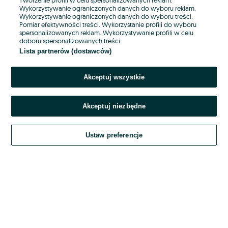
Wykorzystywanie ograniczonych danych do wyboru reklam.
Wykorzystywanie ograniczonych danych do wyboru treści.
Hasło
Pomiar efektywności treści. Wykorzystanie profili do wyboru
spersonalizowanych reklam. Wykorzystywanie profili w celu
doboru spersonalizowanych treści.
Lista partnerów (dostawców)
Nie pamiętasz hasła?
Akceptuj wszystkie
Zaloguj się
Akceptuj niezbędne
Kontynuując za pośrednictwem jednego z dostawców wskazanych powyżej,
akceptuję
OLX.pl w jego aktualnym brzmieniu.
Ustaw preferencje
Regulamin serwisu