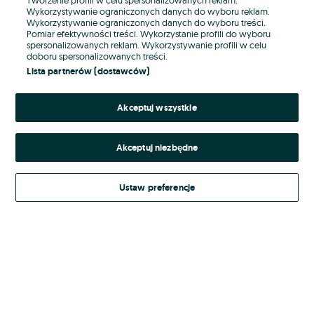
Wykorzystywanie ograniczonych danych do wyboru reklam.
Wykorzystywanie ograniczonych danych do wyboru treści.
Hasło
Pomiar efektywności treści. Wykorzystanie profili do wyboru
spersonalizowanych reklam. Wykorzystywanie profili w celu
doboru spersonalizowanych treści.
Lista partnerów (dostawców)
Nie pamiętasz hasła?
Akceptuj wszystkie
Zaloguj się
Akceptuj niezbędne
Kontynuując za pośrednictwem jednego z dostawców wskazanych powyżej,
akceptuję
Regulamin serwisu
OLX.pl w jego aktualnym brzmieniu.
Ustaw preferencje