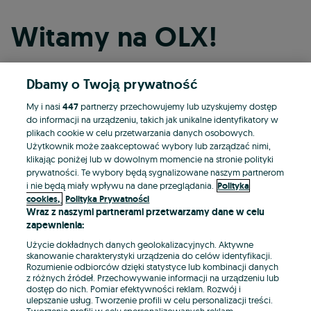
Witamy na OLX!
Dbamy o Twoją prywatność
Kontynuuj przez Facebooka
My i nasi
447
partnerzy przechowujemy lub uzyskujemy dostęp
do informacji na urządzeniu, takich jak unikalne identyfikatory w
Kontynuuj przez konto Apple
plikach cookie w celu przetwarzania danych osobowych.
Użytkownik może zaakceptować wybory lub zarządzać nimi,
klikając poniżej lub w dowolnym momencie na stronie polityki
prywatności. Te wybory będą sygnalizowane naszym partnerom
Kontynuuj przez konto Google
i nie będą miały wpływu na dane przeglądania.
Polityka
cookies,
Polityka Prywatności
Wraz z naszymi partnerami przetwarzamy dane w celu
LUB
zapewnienia:
Zaloguj się
Załóż konto
Użycie dokładnych danych geolokalizacyjnych. Aktywne
skanowanie charakterystyki urządzenia do celów identyfikacji.
Rozumienie odbiorców dzięki statystyce lub kombinacji danych
E-mail
z różnych źródeł. Przechowywanie informacji na urządzeniu lub
dostęp do nich. Pomiar efektywności reklam. Rozwój i
ulepszanie usług. Tworzenie profili w celu personalizacji treści.
Tworzenie profili w celu spersonalizowanych reklam.