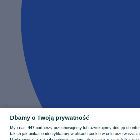
Dbamy o Twoją prywatność
My i nasi
447
partnerzy przechowujemy lub uzyskujemy dostęp do infor
takich jak unikalne identyfikatory w plikach cookie w celu przetwarzan
Użytkownik może zaakceptować wybory lub zarządzać nimi, klikając po