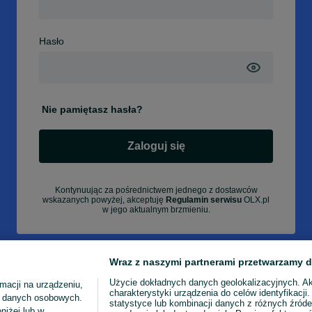
Hasło
Nie pamiętasz hasła?
Zaloguj się
Kontynuując za pośrednictwem jednego z dostawców
wskazanych powyżej, akceptuję
Regulamin serwisu
OLX.pl
w jego aktualnym brzmieniu.
Wraz z naszymi partnerami przetwarzamy d
Użycie dokładnych danych geolokalizacyjnych. A
macji na urządzeniu,
charakterystyki urządzenia do celów identyfikacji
ia danych osobowych.
statystyce lub kombinacji danych z różnych źróde
niżej lub w