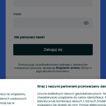
Hasło
Nie pamiętasz hasła?
Zaloguj się
Kontynuując za pośrednictwem jednego z dostawców
wskazanych powyżej, akceptuję
Regulamin serwisu
OLX.pl w
jego aktualnym brzmieniu.
Wraz z naszymi partnerami przetwarzamy dan
Użycie dokładnych danych geolokalizacyjnych. A
cji na urządzeniu,
charakterystyki urządzenia do celów identyfikacji
ia danych osobowych.
statystyce lub kombinacji danych z różnych źróde
niżej lub w
urządzeniu lub dostęp do nich. Pomiar efektywnośc