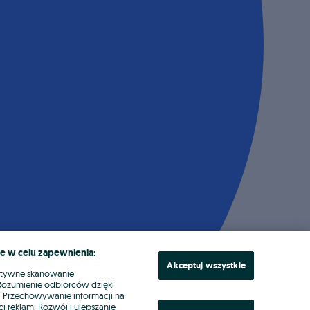
e w celu zapewnienia:
Akceptuj wszystkie
ktywne skanowanie
. Rozumienie odbiorców dzięki
ł. Przechowywanie informacji na
i reklam. Rozwój i ulepszanie