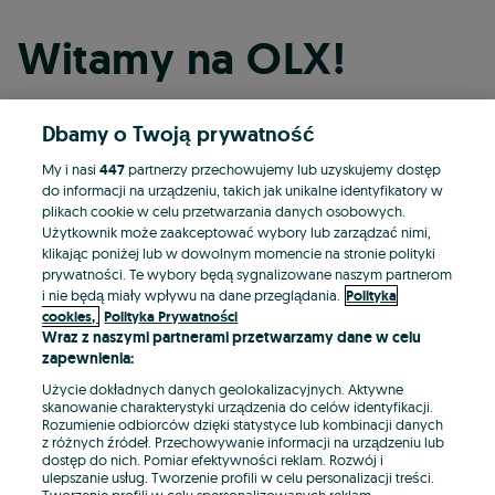
Witamy na OLX!
Dbamy o Twoją prywatność
Kontynuuj przez Facebooka
My i nasi
447
partnerzy przechowujemy lub uzyskujemy dostęp
do informacji na urządzeniu, takich jak unikalne identyfikatory w
Kontynuuj przez konto Apple
plikach cookie w celu przetwarzania danych osobowych.
Użytkownik może zaakceptować wybory lub zarządzać nimi,
klikając poniżej lub w dowolnym momencie na stronie polityki
prywatności. Te wybory będą sygnalizowane naszym partnerom
Kontynuuj przez konto Google
i nie będą miały wpływu na dane przeglądania.
Polityka
cookies,
Polityka Prywatności
Wraz z naszymi partnerami przetwarzamy dane w celu
LUB
zapewnienia:
Zaloguj się
Załóż konto
Użycie dokładnych danych geolokalizacyjnych. Aktywne
skanowanie charakterystyki urządzenia do celów identyfikacji.
Rozumienie odbiorców dzięki statystyce lub kombinacji danych
E-mail
z różnych źródeł. Przechowywanie informacji na urządzeniu lub
dostęp do nich. Pomiar efektywności reklam. Rozwój i
ulepszanie usług. Tworzenie profili w celu personalizacji treści.
Tworzenie profili w celu spersonalizowanych reklam.