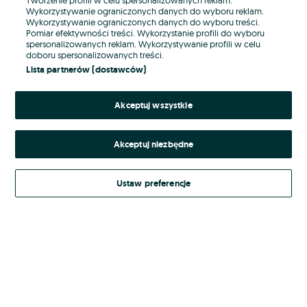
Wykorzystywanie ograniczonych danych do wyboru reklam.
Wykorzystywanie ograniczonych danych do wyboru treści.
Hasło
Pomiar efektywności treści. Wykorzystanie profili do wyboru
spersonalizowanych reklam. Wykorzystywanie profili w celu
doboru spersonalizowanych treści.
Lista partnerów (dostawców)
Nie pamiętasz hasła?
Akceptuj wszystkie
Zaloguj się
Akceptuj niezbędne
Kontynuując za pośrednictwem jednego z dostawców wskazanych powyżej,
akceptuję
Regulamin serwisu
OLX.pl w jego aktualnym brzmieniu.
Ustaw preferencje