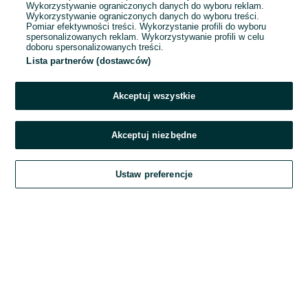
Wykorzystywanie ograniczonych danych do wyboru reklam.
Wykorzystywanie ograniczonych danych do wyboru treści.
Hasło
Pomiar efektywności treści. Wykorzystanie profili do wyboru
spersonalizowanych reklam. Wykorzystywanie profili w celu
doboru spersonalizowanych treści.
Lista partnerów (dostawców)
Nie pamiętasz hasła?
Akceptuj wszystkie
Zaloguj się
Akceptuj niezbędne
Kontynuując za pośrednictwem jednego z dostawców wskazanych powyżej,
Ustaw preferencje
akceptuję
Regulamin serwisu
OLX.pl w jego aktualnym brzmieniu.