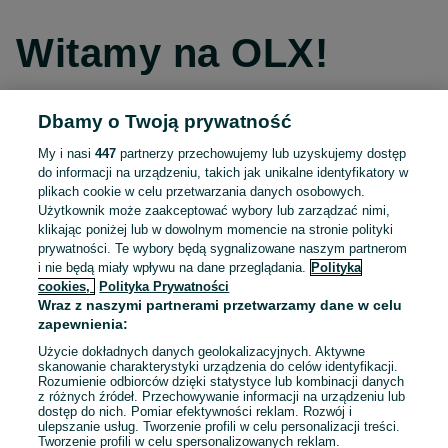
Witamy na OLX!
Dbamy o Twoją prywatność
Kontynuuj przez Facebooka
My i nasi
447
partnerzy przechowujemy lub uzyskujemy dostęp
do informacji na urządzeniu, takich jak unikalne identyfikatory w
Kontynuuj przez konto Apple
plikach cookie w celu przetwarzania danych osobowych.
Użytkownik może zaakceptować wybory lub zarządzać nimi,
klikając poniżej lub w dowolnym momencie na stronie polityki
prywatności. Te wybory będą sygnalizowane naszym partnerom
Kontynuuj przez konto Google
i nie będą miały wpływu na dane przeglądania.
Polityka
cookies,
Polityka Prywatności
Wraz z naszymi partnerami przetwarzamy dane w celu
LUB
zapewnienia:
Zaloguj się
Załóż konto
Użycie dokładnych danych geolokalizacyjnych. Aktywne
skanowanie charakterystyki urządzenia do celów identyfikacji.
Rozumienie odbiorców dzięki statystyce lub kombinacji danych
E-mail
z różnych źródeł. Przechowywanie informacji na urządzeniu lub
dostęp do nich. Pomiar efektywności reklam. Rozwój i
ulepszanie usług. Tworzenie profili w celu personalizacji treści.
Tworzenie profili w celu spersonalizowanych reklam.