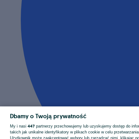
Dbamy o Twoją prywatność
447
My i nasi
partnerzy przechowujemy lub uzyskujemy dostęp do infor
takich jak unikalne identyfikatory w plikach cookie w celu przetwarzan
Użytkownik może zaakceptować wybory lub zarządzać nimi, klikając po