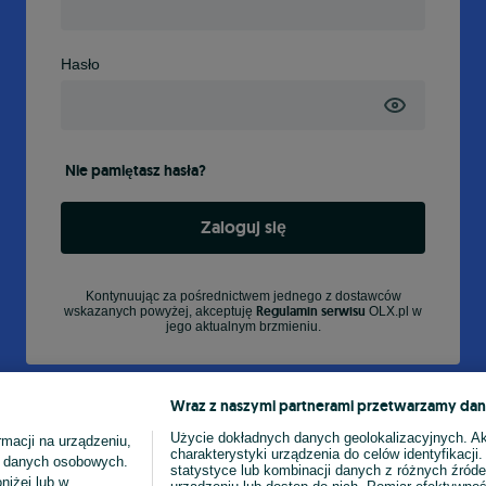
Hasło
Nie pamiętasz hasła?
Zaloguj się
Kontynuując za pośrednictwem jednego z dostawców
Regulamin serwisu
wskazanych powyżej, akceptuję
OLX.pl w
jego aktualnym brzmieniu.
Wraz z naszymi partnerami przetwarzamy dan
Użycie dokładnych danych geolokalizacyjnych. A
macji na urządzeniu,
charakterystyki urządzenia do celów identyfikacji
ia danych osobowych.
statystyce lub kombinacji danych z różnych źróde
niżej lub w