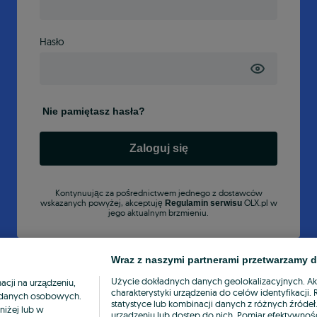
Hasło
Nie pamiętasz hasła?
Zaloguj się
Kontynuując za pośrednictwem jednego z dostawców
wskazanych powyżej, akceptuję
OLX.pl w
Regulamin serwisu
jego aktualnym brzmieniu.
Wraz z naszymi partnerami przetwarzamy d
Użycie dokładnych danych geolokalizacyjnych. A
cji na urządzeniu,
charakterystyki urządzenia do celów identyfikacji
ia danych osobowych.
statystyce lub kombinacji danych z różnych źróde
niżej lub w
urządzeniu lub dostęp do nich. Pomiar efektywnośc