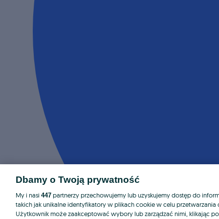
Dbamy o Twoją prywatność
My i nasi
partnerzy przechowujemy lub uzyskujemy dostęp do informa
447
takich jak unikalne identyfikatory w plikach cookie w celu przetwarzan
Użytkownik może zaakceptować wybory lub zarządzać nimi, klikając po