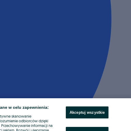
ane w celu zapewnienia:
Akceptuj wszystkie
ktywne skanowanie
. Rozumienie odbiorców dzięki
ł. Przechowywanie informacji na
i reklam. Rozwój i ulepszanie