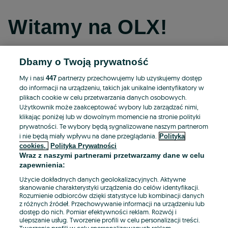
Witamy na OLX!
Dbamy o Twoją prywatność
Kontynuuj przez Facebooka
My i nasi
partnerzy przechowujemy lub uzyskujemy dostęp
447
do informacji na urządzeniu, takich jak unikalne identyfikatory w
Kontynuuj przez konto Apple
plikach cookie w celu przetwarzania danych osobowych.
Użytkownik może zaakceptować wybory lub zarządzać nimi,
klikając poniżej lub w dowolnym momencie na stronie polityki
prywatności. Te wybory będą sygnalizowane naszym partnerom
Kontynuuj przez konto Google
i nie będą miały wpływu na dane przeglądania.
Polityka
cookies,
Polityka Prywatności
Wraz z naszymi partnerami przetwarzamy dane w celu
LUB
zapewnienia:
Zaloguj się
Załóż konto
Użycie dokładnych danych geolokalizacyjnych. Aktywne
skanowanie charakterystyki urządzenia do celów identyfikacji.
Rozumienie odbiorców dzięki statystyce lub kombinacji danych
E-mail
z różnych źródeł. Przechowywanie informacji na urządzeniu lub
dostęp do nich. Pomiar efektywności reklam. Rozwój i
ulepszanie usług. Tworzenie profili w celu personalizacji treści.
Tworzenie profili w celu spersonalizowanych reklam.