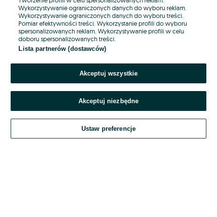
Wykorzystywanie ograniczonych danych do wyboru reklam.
Wykorzystywanie ograniczonych danych do wyboru treści.
Hasło
Pomiar efektywności treści. Wykorzystanie profili do wyboru
spersonalizowanych reklam. Wykorzystywanie profili w celu
doboru spersonalizowanych treści.
Lista partnerów (dostawców)
Nie pamiętasz hasła?
Akceptuj wszystkie
Zaloguj się
Akceptuj niezbędne
Kontynuując za pośrednictwem jednego z dostawców wskazanych powyżej,
akceptuję
OLX.pl w jego aktualnym brzmieniu.
Ustaw preferencje
Regulamin serwisu