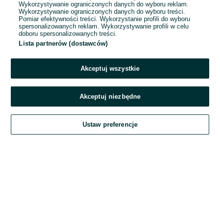
Wykorzystywanie ograniczonych danych do wyboru reklam.
Wykorzystywanie ograniczonych danych do wyboru treści.
Hasło
Pomiar efektywności treści. Wykorzystanie profili do wyboru
spersonalizowanych reklam. Wykorzystywanie profili w celu
doboru spersonalizowanych treści.
Lista partnerów (dostawców)
Nie pamiętasz hasła?
Akceptuj wszystkie
Zaloguj się
Akceptuj niezbędne
Kontynuując za pośrednictwem jednego z dostawców wskazanych powyżej,
Ustaw preferencje
akceptuję
Regulamin serwisu
OLX.pl w jego aktualnym brzmieniu.