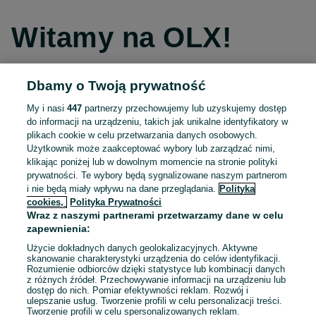
Witamy na OLX!
Dbamy o Twoją prywatność
Kontynuuj przez Facebooka
My i nasi
447
partnerzy przechowujemy lub uzyskujemy dostęp
do informacji na urządzeniu, takich jak unikalne identyfikatory w
Kontynuuj przez konto Apple
plikach cookie w celu przetwarzania danych osobowych.
Użytkownik może zaakceptować wybory lub zarządzać nimi,
klikając poniżej lub w dowolnym momencie na stronie polityki
prywatności. Te wybory będą sygnalizowane naszym partnerom
Kontynuuj przez konto Google
i nie będą miały wpływu na dane przeglądania.
Polityka
cookies,
Polityka Prywatności
Wraz z naszymi partnerami przetwarzamy dane w celu
LUB
zapewnienia:
Zaloguj się
Załóż konto
Użycie dokładnych danych geolokalizacyjnych. Aktywne
skanowanie charakterystyki urządzenia do celów identyfikacji.
Rozumienie odbiorców dzięki statystyce lub kombinacji danych
E-mail
z różnych źródeł. Przechowywanie informacji na urządzeniu lub
dostęp do nich. Pomiar efektywności reklam. Rozwój i
ulepszanie usług. Tworzenie profili w celu personalizacji treści.
Tworzenie profili w celu spersonalizowanych reklam.