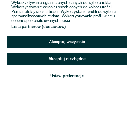
Wykorzystywanie ograniczonych danych do wyboru reklam.
Wykorzystywanie ograniczonych danych do wyboru treści.
Hasło
Pomiar efektywności treści. Wykorzystanie profili do wyboru
spersonalizowanych reklam. Wykorzystywanie profili w celu
doboru spersonalizowanych treści.
Lista partnerów (dostawców)
Nie pamiętasz hasła?
Akceptuj wszystkie
Zaloguj się
Akceptuj niezbędne
Kontynuując za pośrednictwem jednego z dostawców wskazanych powyżej,
Ustaw preferencje
akceptuję
Regulamin serwisu
OLX.pl w jego aktualnym brzmieniu.