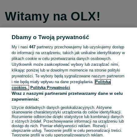
Witamy na OLX!
Dbamy o Twoją prywatność
Kontynuuj przez Facebooka
My i nasi
447
partnerzy przechowujemy lub uzyskujemy dostęp
do informacji na urządzeniu, takich jak unikalne identyfikatory w
Kontynuuj przez konto Apple
plikach cookie w celu przetwarzania danych osobowych.
Użytkownik może zaakceptować wybory lub zarządzać nimi,
klikając poniżej lub w dowolnym momencie na stronie polityki
prywatności. Te wybory będą sygnalizowane naszym partnerom
Kontynuuj przez konto Google
i nie będą miały wpływu na dane przeglądania.
Polityka
cookies,
Polityka Prywatności
Wraz z naszymi partnerami przetwarzamy dane w celu
LUB
zapewnienia:
Zaloguj się
Załóż konto
Użycie dokładnych danych geolokalizacyjnych. Aktywne
skanowanie charakterystyki urządzenia do celów identyfikacji.
Rozumienie odbiorców dzięki statystyce lub kombinacji danych
E-mail
z różnych źródeł. Przechowywanie informacji na urządzeniu lub
dostęp do nich. Pomiar efektywności reklam. Rozwój i
ulepszanie usług. Tworzenie profili w celu personalizacji treści.
Tworzenie profili w celu spersonalizowanych reklam.