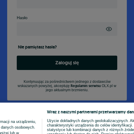
Hasło
Nie pamiętasz hasła?
Zaloguj się
Kontynuując za pośrednictwem jednego z dostawców
Regulamin serwisu
wskazanych powyżej, akceptuję
OLX.pl w
jego aktualnym brzmieniu.
Wraz z naszymi partnerami przetwarzamy dan
Użycie dokładnych danych geolokalizacyjnych. A
macji na urządzeniu,
charakterystyki urządzenia do celów identyfikacji
ia danych osobowych.
statystyce lub kombinacji danych z różnych źróde
niżej lub w