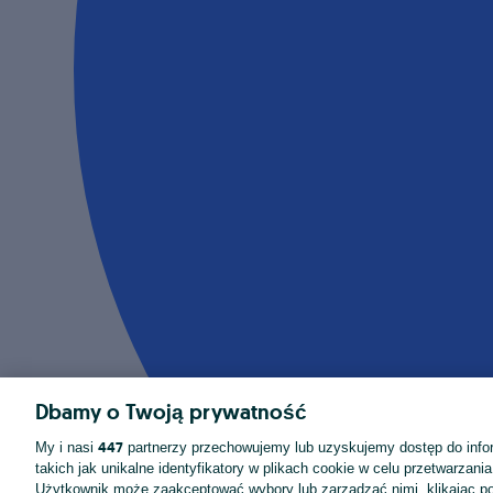
Dbamy o Twoją prywatność
447
My i nasi
partnerzy przechowujemy lub uzyskujemy dostęp do infor
takich jak unikalne identyfikatory w plikach cookie w celu przetwarzan
Użytkownik może zaakceptować wybory lub zarządzać nimi, klikając po