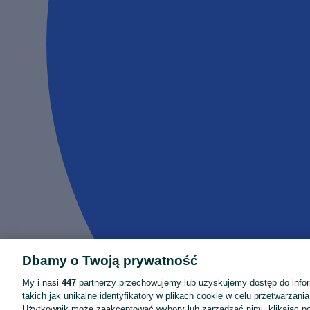
Dbamy o Twoją prywatność
My i nasi
447
partnerzy przechowujemy lub uzyskujemy dostęp do infor
takich jak unikalne identyfikatory w plikach cookie w celu przetwarzan
Użytkownik może zaakceptować wybory lub zarządzać nimi, klikając po