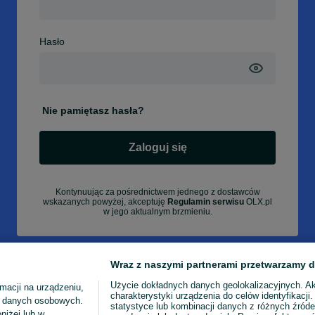
Hasło
Nie pamiętasz hasła?
Zaloguj się
Kontynuując za pośrednictwem jednego z dostawców
wskazanych powyżej, akceptuję
Regulamin serwisu
OLX.pl
w jego aktualnym brzmieniu.
Wraz z naszymi partnerami przetwarzamy d
Użycie dokładnych danych geolokalizacyjnych. A
macji na urządzeniu,
charakterystyki urządzenia do celów identyfikacji
ia danych osobowych.
statystyce lub kombinacji danych z różnych źróde
niżej lub w