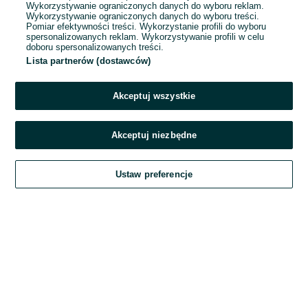
Wykorzystywanie ograniczonych danych do wyboru reklam.
Wykorzystywanie ograniczonych danych do wyboru treści.
Hasło
Pomiar efektywności treści. Wykorzystanie profili do wyboru
spersonalizowanych reklam. Wykorzystywanie profili w celu
doboru spersonalizowanych treści.
Lista partnerów (dostawców)
Nie pamiętasz hasła?
Akceptuj wszystkie
Zaloguj się
Akceptuj niezbędne
Kontynuując za pośrednictwem jednego z dostawców wskazanych powyżej,
Ustaw preferencje
akceptuję
Regulamin serwisu
OLX.pl w jego aktualnym brzmieniu.