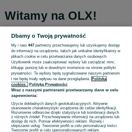
Witamy na OLX!
Dbamy o Twoją prywatność
Kontynuuj przez Facebooka
My i nasi
447
partnerzy przechowujemy lub uzyskujemy dostęp
do informacji na urządzeniu, takich jak unikalne identyfikatory w
Kontynuuj przez konto Apple
plikach cookie w celu przetwarzania danych osobowych.
Użytkownik może zaakceptować wybory lub zarządzać nimi,
klikając poniżej lub w dowolnym momencie na stronie polityki
prywatności. Te wybory będą sygnalizowane naszym partnerom
Kontynuuj przez konto Google
i nie będą miały wpływu na dane przeglądania.
Polityka
cookies,
Polityka Prywatności
Wraz z naszymi partnerami przetwarzamy dane w celu
LUB
zapewnienia:
Zaloguj się
Załóż konto
Użycie dokładnych danych geolokalizacyjnych. Aktywne
skanowanie charakterystyki urządzenia do celów identyfikacji.
Rozumienie odbiorców dzięki statystyce lub kombinacji danych
E-mail
z różnych źródeł. Przechowywanie informacji na urządzeniu lub
dostęp do nich. Pomiar efektywności reklam. Rozwój i
ulepszanie usług. Tworzenie profili w celu personalizacji treści.
Tworzenie profili w celu spersonalizowanych reklam.