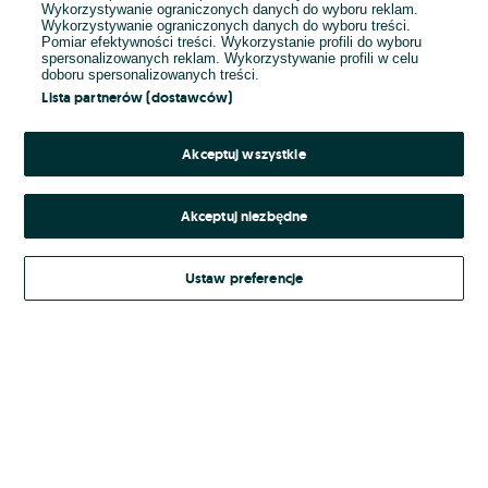
Wykorzystywanie ograniczonych danych do wyboru reklam.
Wykorzystywanie ograniczonych danych do wyboru treści.
Hasło
Pomiar efektywności treści. Wykorzystanie profili do wyboru
spersonalizowanych reklam. Wykorzystywanie profili w celu
doboru spersonalizowanych treści.
Lista partnerów (dostawców)
Nie pamiętasz hasła?
Akceptuj wszystkie
Zaloguj się
Akceptuj niezbędne
Kontynuując za pośrednictwem jednego z dostawców wskazanych powyżej,
Ustaw preferencje
Regulamin serwisu
akceptuję
OLX.pl w jego aktualnym brzmieniu.