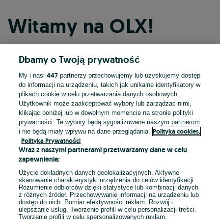
Witamy na OLX!
Dbamy o Twoją prywatność
Kontynuuj przez Facebooka
447
My i nasi
partnerzy przechowujemy lub uzyskujemy dostęp
do informacji na urządzeniu, takich jak unikalne identyfikatory w
Kontynuuj przez konto Apple
plikach cookie w celu przetwarzania danych osobowych.
Użytkownik może zaakceptować wybory lub zarządzać nimi,
klikając poniżej lub w dowolnym momencie na stronie polityki
prywatności. Te wybory będą sygnalizowane naszym partnerom
Kontynuuj przez konto Google
Polityka cookies,
i nie będą miały wpływu na dane przeglądania.
Polityka Prywatności
Wraz z naszymi partnerami przetwarzamy dane w celu
LUB
zapewnienia:
Zaloguj się
Załóż konto
Użycie dokładnych danych geolokalizacyjnych. Aktywne
skanowanie charakterystyki urządzenia do celów identyfikacji.
Rozumienie odbiorców dzięki statystyce lub kombinacji danych
E-mail
z różnych źródeł. Przechowywanie informacji na urządzeniu lub
dostęp do nich. Pomiar efektywności reklam. Rozwój i
ulepszanie usług. Tworzenie profili w celu personalizacji treści.
Tworzenie profili w celu spersonalizowanych reklam.